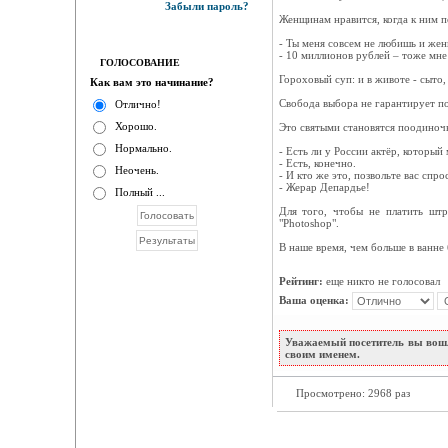
Забыли пароль?
Женщинам нравится, когда к ним 
- Ты меня совсем не любишь и жени
- 10 миллионов рублей – тоже мне
ГОЛОСОВАНИЕ
Гороховый суп: и в животе - сыто, 
Как вам это начинание?
Свобода выбора не гарантирует по
Отлично!
Хорошо.
Это святыми становятся поодиночк
Нормально.
- Есть ли у России актёр, которы
- Есть, конечно.
Неочень.
- И кто же это, позвольте вас спро
- Жерар Депардье!
Полный ...
Для того, чтобы не платить штр
"Рhоtоshор".
В наше время, чем больше в ванне
Рейтинг:
еще никто не голосовал
Ваша оценка:
Уважаемый посетитель вы вошл
своим именем.
Просмотрено: 2968 раз