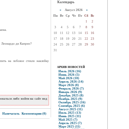
Календарь
«
Август 2026
»
Пн
Вт
Ср
Чт
Пт
Сб
Вс
1
2
3
4
5
6
7
8
9
мена.
10
11
12
13
14
15
16
17
18
19
20
21
22
23
, Леонардо ди Каприо?
24
25
26
27
28
29
30
31
пить на лобовое стекло наклейку
АРХИВ НОВОСТЕЙ
Июль 2026 (16)
Июнь 2026 (5)
Май 2026 (10)
Апрель 2026 (14)
Март 2026 (8)
Февраль 2026 (7)
Январь 2026 (9)
Декабрь 2025 (8)
ваться либо войти на сайт под
Ноябрь 2025 (9)
Октябрь 2025 (16)
Сентябрь 2025 (6)
Август 2025 (11)
4
Июль 2025 (13)
Напечатать
Комментарии (0)
Июнь 2025 (11)
Май 2025 (7)
Апрель 2025 (7)
Март 2025 (11)