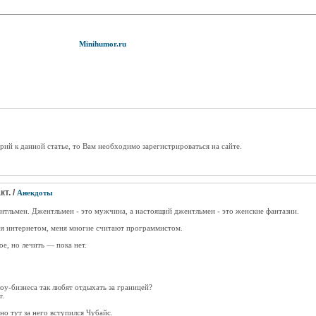
Minihumor.ru
рий к данной статье, то Вам необходимо зарегистрироваться на сайте.
т. /
Анекдоты
тльмен. Джентльмен - это мужчина, а настоящий джентльмен - это женские фантазии.
ься интернетом, меня многие считают программистом.
е, но лечить — пока нет.
оу-бизнеса так любят отдыхать за границей?
т.
но тут за него вступился Чубайс.