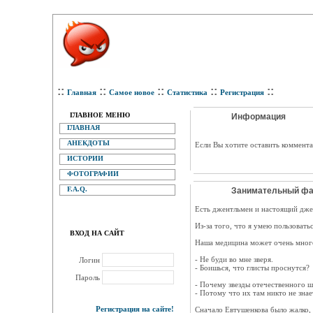
::
::
::
::
::
Главная
Самое новое
Статистика
Регистрация
ГЛАВНОЕ МЕНЮ
Информация
ГЛАВНАЯ
АНЕКДОТЫ
Eсли Вы хотите оставить коммента
ИСТОРИИ
ФОТОГРАФИИ
F.A.Q.
Занимательный фак
Есть джентльмен и настоящий джен
Из-за того, что я умею пользоват
ВХОД НА САЙТ
Наша медицина может очень много
- Не буди во мне зверя.
Логин
- Боишься, что глисты проснутся?
Пароль
- Почему звезды отечественного ш
- Потому что их там никто не знае
Регистрация на сайте!
Сначало Евтушенкова было жалко, 