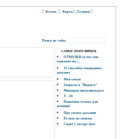
::
::
::
::
Kornet
Форум
Галерея
Поиск по сайту
САМОЕ ПОПУЛЯРНОЕ
ОТМАЗКИ (и что они
означают на ...
15 способов ошарашить
девушку
Моя семья
Запросы в "Яндексе"
Минздрав предупреждает.
Т - 34
Парковка только для
женщин!
Про свежее дыхание
Рулить по-женски
Сидят у костра трое