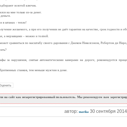
подбирают золотой ключик.
лся на мне только из-за денег.
 деньги.
и в штанах - тепло!
лучение желаемого, а при его получении не даёт гарантии на качество, срок годности и об
е, а мерзавцами – можно и толпой.
й может сравниться по масштабу своего дарования с Джеком Николсоном, Робертом ди Ниро
сить?
афы за нарушения, снятые автоматическими камерами на дороге, рекомендуется прице
 бритвенных станков, тем меньше мужчин в доме.
и на сайт как незарегистрированный пользователь. Мы рекомендуем вам зарегистриро
автор:
30 сентября 201
marika