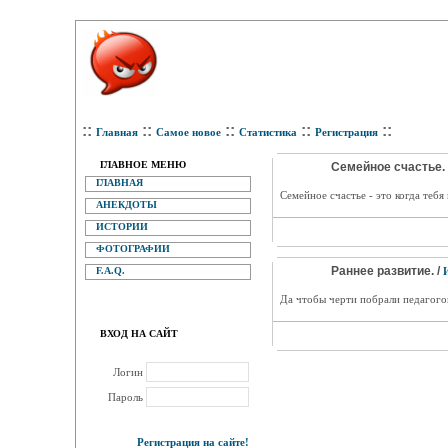
::
::
::
::
::
Главная
Самое новое
Статистика
Регистрация
ГЛАВНОЕ МЕНЮ
Семейное счастье. 
ГЛАВНАЯ
Семейное счастье - это когда тебя
АНЕКДОТЫ
ИСТОРИИ
ФОТОГРАФИИ
Раннее развитие. /
F.A.Q.
Да чтобы черти побрали педагогов
ВХОД НА САЙТ
Логин
Пароль
Регистрация на сайте!