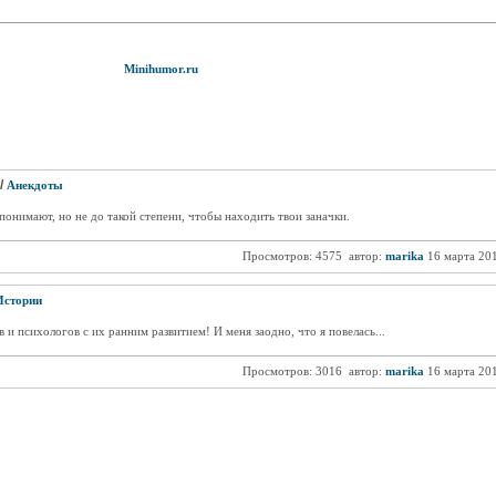
Minihumor.ru
/
Анекдоты
 понимают, но не до такой степени, чтобы находить твои заначки.
Просмотров: 4575
автор:
marika
16 марта 20
Истории
 и психологов с их ранним развитием! И меня заодно, что я повелась...
Просмотров: 3016
автор:
marika
16 марта 20