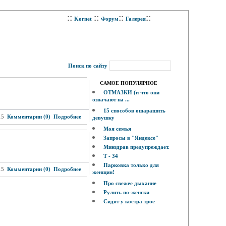
::
::
::
::
Kornet
Форум
Галерея
Поиск по сайту
САМОЕ ПОПУЛЯРНОЕ
ОТМАЗКИ (и что они
означают на ...
15 способов ошарашить
15
Комментарии (0)
Подробнее
девушку
Моя семья
Запросы в "Яндексе"
Минздрав предупреждает.
Т - 34
Парковка только для
15
Комментарии (0)
Подробнее
женщин!
Про свежее дыхание
Рулить по-женски
Сидят у костра трое