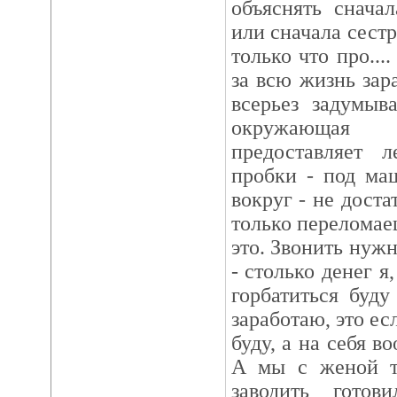
объяснять сначал
или сначала сестр
только что про...
за всю жизнь зара
всерьез задумыв
окружающая д
предоставляет 
пробки - под ма
вокруг - не доста
только переломаеш
это. Звонить нужн
- столько денег я
горбатиться буду
заработаю, это ес
буду, а на себя в
А мы с женой т
заводить готов