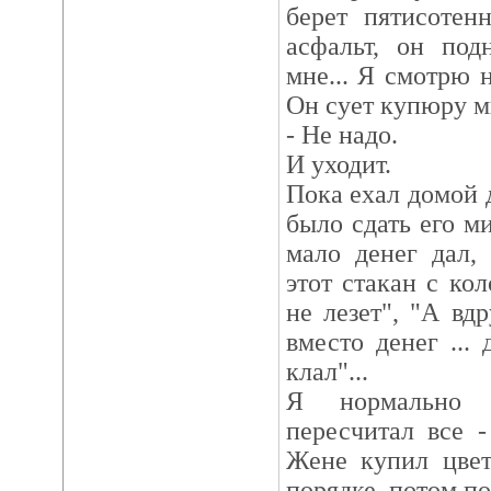
берет пятисотен
асфальт, он под
мне... Я смотрю 
Он сует купюру м
- Не надо.
И уходит.
Пока ехал домой 
было сдать его м
мало денег дал,
этот стакан с кол
не лезет", "А вд
вместо денег ... 
клал"...
Я нормально 
пересчитал все 
Жене купил цвет
порядке, потом по