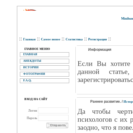
Minihum
::
::
::
::
::
Главная
Самое новое
Статистика
Регистрация
ГЛАВНОЕ МЕНЮ
Информация
ГЛАВНАЯ
АНЕКДОТЫ
Eсли Вы хотите 
ИСТОРИИ
данной статье
ФОТОГРАФИИ
зарегистрироватьс
F.A.Q.
ВХОД НА САЙТ
Раннее развитие. /
Истор
Да чтобы черт
Логин
психологов с их 
Пароль
заодно, что я пове