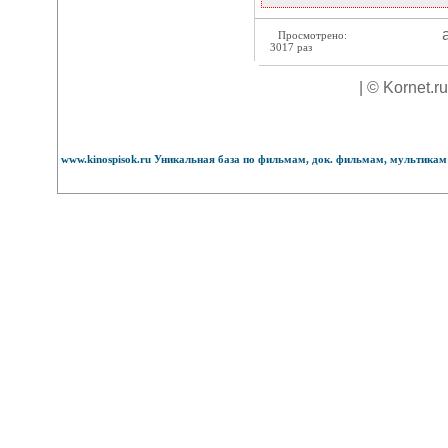
а
Просмотрено:
3017 раз
| © Kornet.r
www.kinospisok.ru Уникальная база по фильмам, док. фильмам, мультикам 