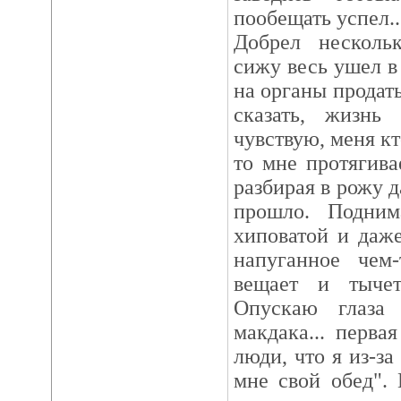
пообещать успел..
Добрел несколь
сижу весь ушел в 
на органы продать
сказать, жизнь 
чувствую, меня кт
то мне протягивае
разбирая в рожу д
прошло. Подни
хиповатой и даж
напуганное чем-
вещает и тыче
Опускаю глаза
макдака... перв
люди, что я из-за
мне свой обед".