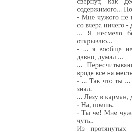
свернут, как д
содержимого... П
- Мне чужого не н
со вчера ничего - 
... Я несмело б
открываю...
- ... я вообще 
давно, думал ...
... Пересчитыва
вроде все на мест
- ... Так что ты ...
знал.
... Лезу в карман
- На, поешь.
- Ты че! Мне чужо
чуть..
Из протянутых 