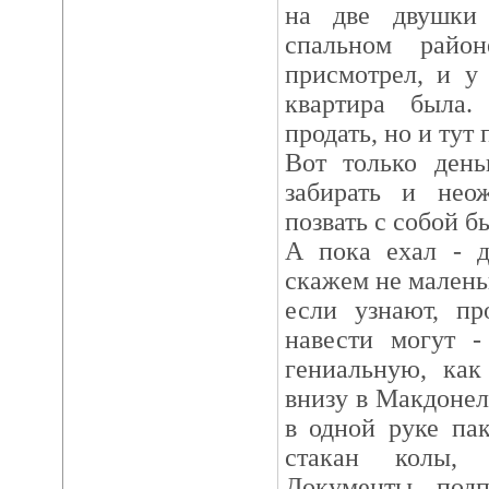
на две двушки 
спальном райо
присмотрел, и у
квартира была.
продать, но и тут
Вот только ден
забирать и нео
позвать с собой б
А пока ехал - д
скажем не маленьк
если узнают, пр
навести могут -
гениальную, как
внизу в Макдонель
в одной руке па
стакан колы, 
Документы подп