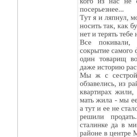
кого из нас не 
посерьезнее...
Тут я и ляпнул, 
носить так, как б
нет и терять тебе 
Все покивали,
сокрытие самого 
один товарищ во
даже историю расс
Мы ж с сестрой
обзавелись, из р
квартирах жили,
мать жила - мы ее
а тут и ее не ста
решили продать
сталинке да в м
районе в центре 