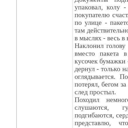
упаковал, колу 
покупателю счас
по улице - пакет
там действительн
в мыслях - весь в
Наклонил голову к
вместо пакета 
кусочек бумажки -
дернул - только н
оглядывается. П
потерял, бегом за
след простыл.
Походил немно
слушаются, г
подгибаются, сер
представлю, ч