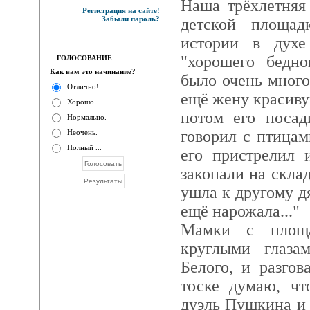
Наша трёхлетняя
Регистрация на сайте!
Забыли пароль?
детской площад
истории в духе
"хорошего бедно
ГОЛОСОВАНИЕ
Как вам это начинание?
было очень много
Отлично!
ещё жену красиву
Хорошо.
потом его посад
Нормально.
говорил с птицам
Неочень.
Полный ...
его пристрелил 
закопали на склад
ушла к другому д
ещё нарожала..."
Мамки с площа
круглыми глаз
Белого, и разгов
тоске думаю, чт
дуэль Пушкина и 