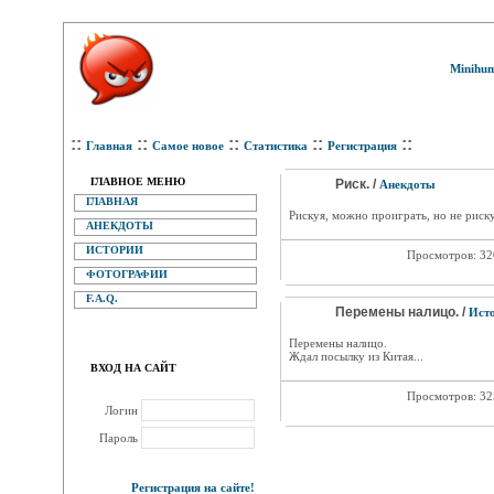
Minihum
::
::
::
::
::
Главная
Самое новое
Статистика
Регистрация
ГЛАВНОЕ МЕНЮ
Риск. /
Анекдоты
ГЛАВНАЯ
Рискуя, можно проиграть, но не риску
АНЕКДОТЫ
ИСТОРИИ
Просмотров: 3
ФОТОГРАФИИ
F.A.Q.
Перемены налицо. /
Ист
Перемены налицо.
Ждал посылку из Китая...
ВХОД НА САЙТ
Просмотров: 3
Логин
Пароль
Регистрация на сайте!