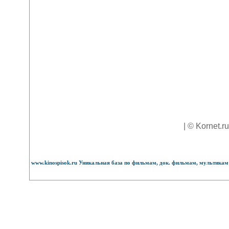
| © Kornet.r
www.kinospisok.ru Уникальная база по фильмам, док. фильмам, мультикам 