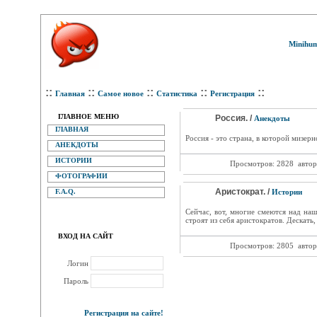
Minihum
::
::
::
::
::
Главная
Самое новое
Статистика
Регистрация
ГЛАВНОЕ МЕНЮ
Россия. /
Анекдоты
ГЛАВНАЯ
Россия - это страна, в которой мизер
АНЕКДОТЫ
ИСТОРИИ
Просмотров: 2828
автор
ФОТОГРАФИИ
Аристократ. /
F.A.Q.
Истории
Сейчас, вот, многие смеются над наш
строят из себя аристократов. Дескать,
ВХОД НА САЙТ
Просмотров: 2805
автор
Логин
Пароль
Регистрация на сайте!