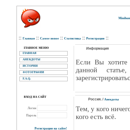
Minihum
::
::
::
::
::
Главная
Самое новое
Статистика
Регистрация
ГЛАВНОЕ МЕНЮ
Информация
ГЛАВНАЯ
АНЕКДОТЫ
Eсли Вы хотите 
ИСТОРИИ
данной статье
ФОТОГРАФИИ
зарегистрироватьс
F.A.Q.
ВХОД НА САЙТ
Россия. /
Анекдоты
Тем, у кого ничег
Логин
кого есть всё.
Пароль
Регистрация на сайте!