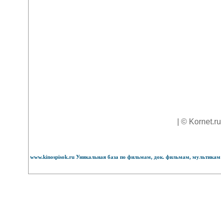
| © Kornet.r
www.kinospisok.ru Уникальная база по фильмам, док. фильмам, мультикам 