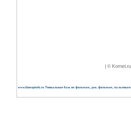
| © Kornet.r
www.kinospisok.ru Уникальная база по фильмам, док. фильмам, мультикам 