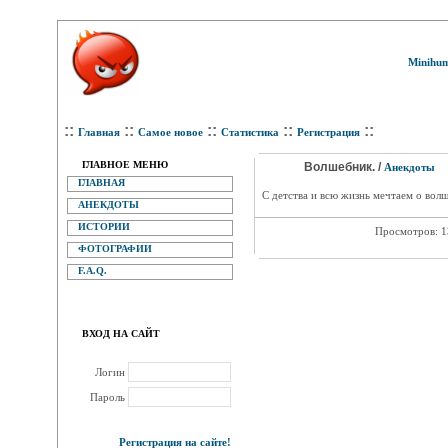
Minihum
::
::
::
::
::
Главная
Самое новое
Статистика
Регистрация
ГЛАВНОЕ МЕНЮ
Волшебник. /
Анекдоты
ГЛАВНАЯ
С детства и всю жизнь мечтаем о волш
АНЕКДОТЫ
ИСТОРИИ
Просмотров: 
ФОТОГРАФИИ
F.A.Q.
ВХОД НА САЙТ
Логин
Пароль
Регистрация на сайте!