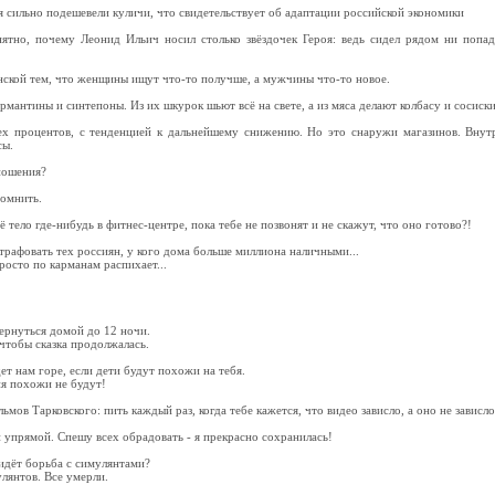
ля сильно подешевели куличи, что свидетельствует об адаптации российской экономики
нятно, почему Леонид Ильич носил столько звёздочек Героя: ведь сидел рядом ни попа
нской тем, что женщины ищут что-то получше, а мужчины что-то новое.
мантины и синтепоны. Из их шкурок шьют всё на свете, а из мяса делают колбасу и сосиски
х процентов, с тенденцией к дальнейшему снижению. Но это снаружи магазинов. Внутр
сы.
тношения?
помнить.
ё тело где-нибудь в фитнес-центре, пока тебе не позвонят и не скажут, что оно готово?!
рафовать тех россиян, у кого дома больше миллиона наличными...
просто по карманам распихает...
вернуться домой до 12 ночи.
 чтобы сказка продолжалась.
дет нам горе, если дети будут похожи на тебя.
еня похожи не будут!
ов Тарковского: пить каждый раз, когда тебе кажется, что видео зависло, а оно не зависло
и упрямой. Спешу всех обрадовать - я прекрасно сохранилась!
с идёт борьба с симулянтами?
лянтов. Все умерли.