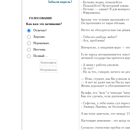
Забыли пароль?
- Бутылку водки, пожалуйста.
- Пожалуйста? Культурный алкаш.
- Почему — алкаш? Я для компресс
- Извращенец.
ГОЛОСОВАНИЕ
Брехня, что человек произошёл от
Он произошёл от пары обезьян.
Как вам это начинание?
Ничто не обходится нам так дёшев
Отлично!
Хорошо.
- Тебя кто-нибудь любит?
- Ага, проблемы!
Нормально.
Интересно, а эпидемия кори — это
Неочень.
Если народ воспринимается власть
Полный ...
личиной государства прячется кор
- А меня с работы уволили.
- За что?
- Ни за что, говорят, ничего не дел
— Итак, студент, как Вы усвоили 
— А вот не далее как на Пасху про
Жизнь дорожает и обесценивается
Вульфа, его "козу" и чемодан "кап
Как это сделать, если дипломатиче
- Софочка, у тебя опять суп перес
- Эльвира Львовна, не беспокойтесь
А вы тоже замечали, что между 21
Настоящее невезение - это когда т
Согласно статистике пробка от ша