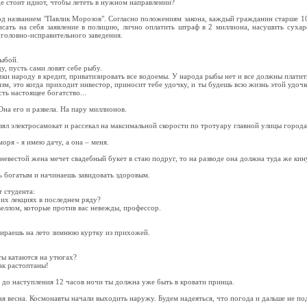
де стоит идиот, чтобы лететь в нужном направлении?
од названием "Павлик Морозов". Согласно положениям закона, каждый гражданин старше 10
исать на себя заявление в полицию, лично оплатить штраф в 2 миллиона, насушить сухар
головно-исправительного заведения.
рыбой.
у, пусть сами ловят себе рыбу.
чки народу в кредит, приватизировать все водоемы. У народа рыбы нет и все должны платить
изм, это когда приходит инвестор, приносит тебе удочку, и ты будешь всю жизнь этой удочк
сть настоящее богатство...
на его и развела. На пару миллионов.
зял электросамокат и рассекал на максимальной скорости по тротуару главной улицы города
ря - я имею дачу, а она – меня.
 невестой жена мечет свадебный букет в стаю подруг, то на разводе она должна туда же ки
ь богатым и начинаешь завидовать здоровым.
 студента:
оих лекциях в последнем ряду?
еллом, которые против вас невежды, профессор.
бираешь на лето зимнюю куртку из прихожей.
ты катаются на утюгах?
так растоптаны!
о до наступления 12 часов ночи ты должна уже быть в кровати принца.
ая весна. Космонавты начали выходить наружу. Будем надеяться, что погода и дальше не под