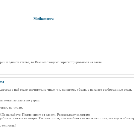
Minihumor.ru
рий к данной статье, то Вам необходимо зарегистрироваться на сайте.
оты
лесоса в ней стало значительно чище, т.к. пришлось убрать с пола все разбросанные вещи.
вы могли вставать по утрам.
тавать по утрам.
Да на работу. Прямо кипит от злости. Рассказывает коллегам:
одобился поехать на метро. Так мало того, что какой-то хам ноги оттоптал, так еще и обмате
оченность!