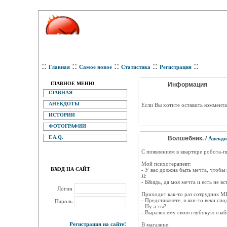
::
::
::
::
::
Главная
Самое новое
Статистика
Регистрация
ГЛАВНОЕ МЕНЮ
Информация
ГЛАВНАЯ
АНЕКДОТЫ
Eсли Вы хотите оставить коммента
ИСТОРИИ
ФОТОГРАФИИ
F.A.Q.
Волшебник. /
Анекд
С появлением в квартире робота-пы
Мой психотерапевт:
ВХОД НА САЙТ
- У вас должна быть мечта, чтобы 
Я:
- Б&ядь, да моя мечта и есть не вс
Логин
Приходит как-то раз сотрудник МИ
- Представляете, в кои-то веки сп
Пароль
- Ну а ты?
- Выразил ему свою глубокую озаб
Регистрация на сайте!
В магазине: