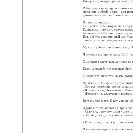
Интересно, откуда пробка знает, г
В Госдуму внесен проект закона п
миллиона рублей, обязан сам нап
движение в сторону ближайшего у
В ответ на анекдот:
Социализм: это накормить народ 
Капитализм: это дать удочки народ
Капитализм в России: продать удо
Нет, ребята, современный капитал
чешуя, которая тебе достается, и е
Муж потребовал от жены развод. О
Я сегодня вступил в ряды ЛГБТ - в
C каждым годом меньше тянет на мо
Если на свадьбе переставшая быть
С возрастом перестаёшь завидоват
На экзамене профессор спрашивает
- Это вы постоянно смеялись на м
- Я смеялся над Ньютоном и Максв
- Достаточно, следующий вопрос.
Время ускоряется. И вот уже не у
Журналист спрашивает у тренера:
- Скажите, а почему ваши хоккеис
- Это не утюги, это у них коньки 
- И запомни, Золушка, обязательн
В космосе наладилась климатическ