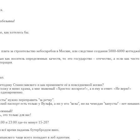
а.
 обезьяны!
о, как хотелось бы.
 плата за строительство небоскребов в Москве, или следствие создания 5000-6000 коттедже
ю как носитель определенных качеств, то это государство - отечество, а если как чисто
порация.
ал.
методику Станиславского и как применяете её в повседневной жизни?
хожу я мимо храма, а мне знакомый «Христос воскресе!», а я ему в ответ: «Не верю!»
 одновременно.
усты" нужно переправить "за речку".
ский паспорт есть только у Вульфа, а ни у его "козы", ни на чемодан "капусты" - нет никаки
оленный!
, это только для вас!
:00 и 23:00 где-то минут 15-20?
ы всё время падаешь бутербродом вниз.
мпанского чаще всего попадает в лоб идиотам.