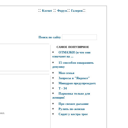
::
::
::
::
Kornet
Форум
Галерея
Поиск по сайту
САМОЕ ПОПУЛЯРНОЕ
ОТМАЗКИ (и что они
означают на ...
15 способов ошарашить
девушку
Моя семья
Запросы в "Яндексе"
Минздрав предупреждает.
Т - 34
Парковка только для
женщин!
Про свежее дыхание
Рулить по-женски
рил.
Сидят у костра трое