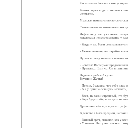
Как отметил Росстат в конце апре
Только через года становится по
целовался.
Мужская измена отличается от же
Самые полезные животные - это дер
Инфляция у нас уже ниже четыре
максимума непосредственно у кас
- Когда у вас были сексуальные о
- ...
- Хватит плакать, постарайтесь вс
Ну вот почему нельзя оставить сво
- Слыхал? Вассерман предложил шт
- Пральна.... Ему чо. Он и пять за
Недели корейской кухни!
Вкусно и Жучка!
- Помни, Золушка, что тебе надо 
- А я у принца останусь ночевать,
- Вася, ты такой страшный, что бу
- Горе будет тебе, если дети на м
Дринкинг-гейм при просмотре фильм
В детстве я была вредной, наглой 
- Главный врач, скажите, как у ва
- Успешно. Нет у нас никаких симу