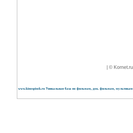
| © Kornet.r
www.kinospisok.ru Уникальная база по фильмам, док. фильмам, мультикам 