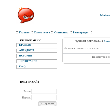
Minihum
::
::
::
::
::
Главная
Самое новое
Статистика
Регистрация
ГЛАВНОЕ МЕНЮ
Лучшая реклама... /
Анек
ГЛАВНАЯ
Лучшая реклама это качество ...
АНЕКДОТЫ
ИСТОРИИ
Просмотров: 
ФОТОГРАФИИ
F.A.Q.
ВХОД НА САЙТ
Логин
Пароль