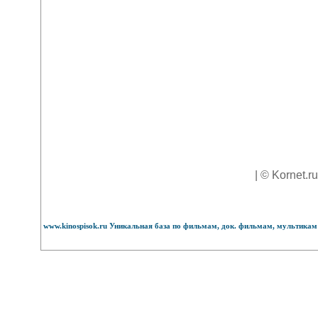
| © Kornet.r
www.kinospisok.ru Уникальная база по фильмам, док. фильмам, мультикам 