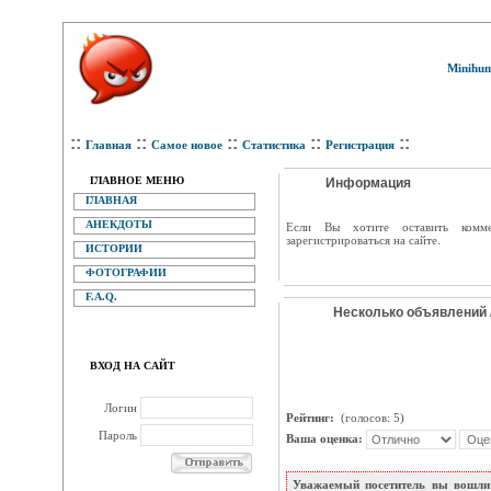
Minihum
::
::
::
::
::
Главная
Самое новое
Статистика
Регистрация
ГЛАВНОЕ МЕНЮ
Информация
ГЛАВНАЯ
АНЕКДОТЫ
Eсли Вы хотите оставить комм
зарегистрироваться на сайте.
ИСТОРИИ
ФОТОГРАФИИ
F.A.Q.
Несколько объявлений 
ВХОД НА САЙТ
Логин
Рейтинг:
(голосов: 5)
Пароль
Ваша оценка:
Уважаемый посетитель вы вошли 