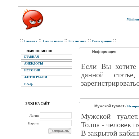
Minihum
::
::
::
::
::
Главная
Самое новое
Статистика
Регистрация
ГЛАВНОЕ МЕНЮ
Информация
ГЛАВНАЯ
АНЕКДОТЫ
Eсли Вы хотите 
ИСТОРИИ
данной статье
ФОТОГРАФИИ
зарегистрироватьс
F.A.Q.
ВХОД НА САЙТ
Мужской туалет /
Истори
Мужской туалет.
Логин
Толпа - человек п
Пароль
В закрытой кабин