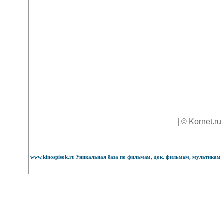
| © Kornet.r
www.kinospisok.ru Уникальная база по фильмам, док. фильмам, мультикам 