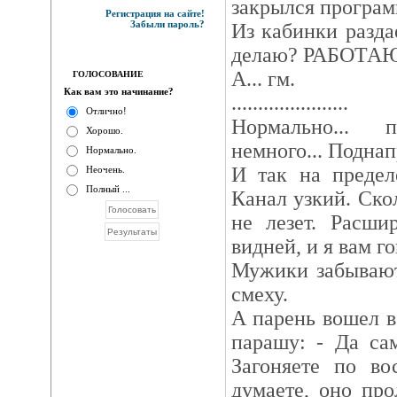
закрылся програм
Регистрация на сайте!
Забыли пароль?
Из кабинки разда
делаю? РАБОТАЮ!
А... гм.
ГОЛОСОВАНИЕ
Как вам это начинание?
......................
Отлично!
Нормально... пр
Хорошо.
немного... Поднап
Нормально.
И так на предел
Неочень.
Полный ...
Канал узкий. Ско
не лезет. Расши
видней, и я вам г
Мужики забывают
смеху.
А парень вошел в
парашу: - Да са
Загоняете по во
думаете, оно про