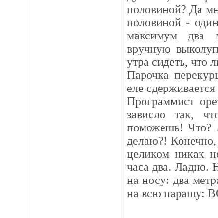
половиной? Да мне
половиной - оди
максимум два м
вручную выколуп
утра сидеть, что л
Парочка перекур
еле сдерживается 
Программист оре
зависло так, ч
поможешь! Что? А
делаю?! Конечно,
целиком никак н
часа два. Ладно. 
на носу: два метр
на всю парашу: 