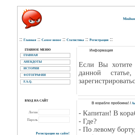
Minihum
::
::
::
::
::
Главная
Самое новое
Статистика
Регистрация
ГЛАВНОЕ МЕНЮ
Информация
ГЛАВНАЯ
АНЕКДОТЫ
Eсли Вы хотите 
ИСТОРИИ
данной статье
ФОТОГРАФИИ
зарегистрироватьс
F.A.Q.
ВХОД НА САЙТ
В корабле пробоина! /
А
- Капитан! В кора
Логин
- Где?
Пароль
- По левому борту
Регистрация на сайте!