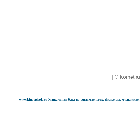
| © Kornet.r
www.kinospisok.ru Уникальная база по фильмам, док. фильмам, мультикам 