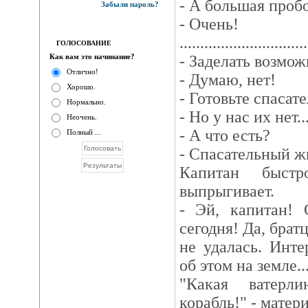
- А большая проб
Забыли пароль?
- Очень!
...............................
ГОЛОСОВАНИЕ
Как вам это начинание?
- Заделать возмож
Отлично!
- Думаю, нет!
Хорошо.
- Готовьте спаса
Нормально.
- Но у нас их нет..
Неочень.
- А что есть?
Полный ...
- Спасательный жи
Капитан быст
выпрыгивает.
- Эй, капитан! 
сегодня! Да, брат
не удалась. Инте
об этом на земле..
"Какая ватерл
корабль!" - матер