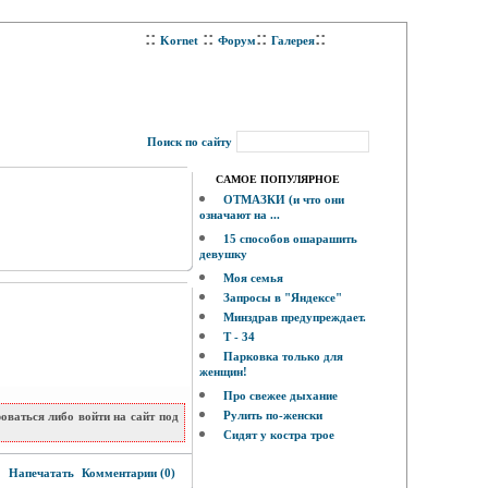
::
::
::
::
Kornet
Форум
Галерея
Поиск по сайту
САМОЕ ПОПУЛЯРНОЕ
ОТМАЗКИ (и что они
означают на ...
15 способов ошарашить
девушку
Моя семья
Запросы в "Яндексе"
Минздрав предупреждает.
Т - 34
Парковка только для
женщин!
Про свежее дыхание
Рулить по-женски
ваться либо войти на сайт под
Сидят у костра трое
6
Напечатать
Комментарии (0)