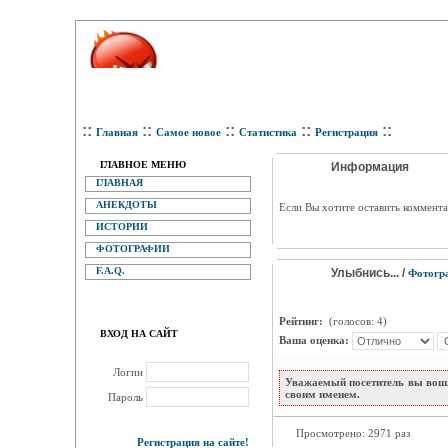
::
::
::
::
::
Главная
Самое новое
Статистика
Регистрация
ГЛАВНОЕ МЕНЮ
Информация
ГЛАВНАЯ
АНЕКДОТЫ
Eсли Вы хотите оставить коммента
ИСТОРИИ
ФОТОГРАФИИ
F.A.Q.
Улыбнись... /
Фотогр
Рейтинг:
(голосов: 4)
ВХОД НА САЙТ
Ваша оценка:
Логин
Уважаемый посетитель вы вошл
своим именем.
Пароль
Просмотрено: 2971 раз
Регистрация на сайте!