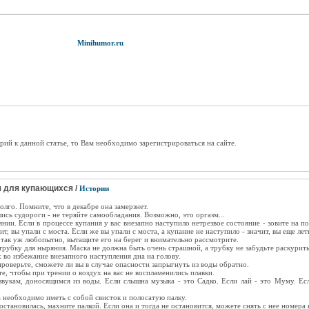
Minihumor.ru
рий к данной статье, то Вам необходимо зарегистрироваться на сайте.
 для купающихся /
Истории
олго. Помните, что в декабре она замерзнет.
ались судороги - не теряйте самообладания. Возможно, это оргазм...
янии. Если в процессе купания у вас внезапно наступило нетрезвое состояние - зовите на 
т, вы упали с моста. Если же вы упали с моста, а купание не наступило - значит, вы еще лет
м так уж любопытно, вытащите его на берег и внимательно рассмотрите.
трубку для ныряния. Маска не должна быть очень страшной, а трубку не забудьте раскурить
 во избежание внезапного наступления дна на голову.
проверьте, сможете ли вы в случае опасности запрыгнуть из воды обратно.
е, чтобы при трении о воздух на вас не воспламенились плавки.
звукам, доносящимся из воды. Если слышна музыка - это Садко. Если лай - это Муму. Есл
а необходимо иметь с собой свисток и полосатую палку.
 остановилась, махните палкой. Если она и тогда не остановится, можете снять с нее номера