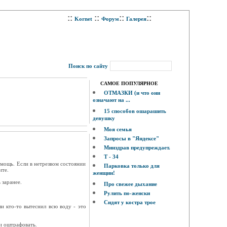
::
::
::
::
Kornet
Форум
Галерея
Поиск по сайту
САМОЕ ПОПУЛЯРНОЕ
ОТМАЗКИ (и что они
означают на ...
15 способов ошарашить
девушку
Моя семья
Запросы в "Яндексе"
Минздрав предупреждает.
Т - 34
помощь. Если в нетрезвом состоянии
Парковка только для
ите.
женщин!
 заранее.
Про свежее дыхание
Рулить по-женски
Сидят у костра трое
и кто-то вытеснил всю воду - это
 и оштрафовать.