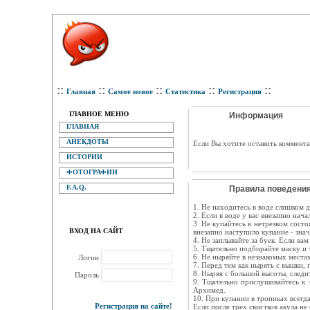
::
::
::
::
::
Главная
Самое новое
Статистика
Регистрация
ГЛАВНОЕ МЕНЮ
Информация
ГЛАВНАЯ
АНЕКДОТЫ
Eсли Вы хотите оставить коммента
ИСТОРИИ
ФОТОГРАФИИ
F.A.Q.
Правила поведения
1. Не находитесь в воде слишком д
2. Если в воде у вас внезапно нач
3. Не купайтесь в нетрезвом состо
ВХОД НА САЙТ
внезапно наступило купание - значи
4. Не заплывайте за буек. Если ва
5. Тщательно подбирайте маску и 
6. Не ныряйте в незнакомых местах
Логин
7. Перед тем как нырять с вышки, 
8. Ныряя с большой высоты, следит
Пароль
9. Тщательно прислушивайтесь к 
Архимед.
10. При купании в тропиках всегд
Регистрация на сайте!
Если после трех свистков акула не