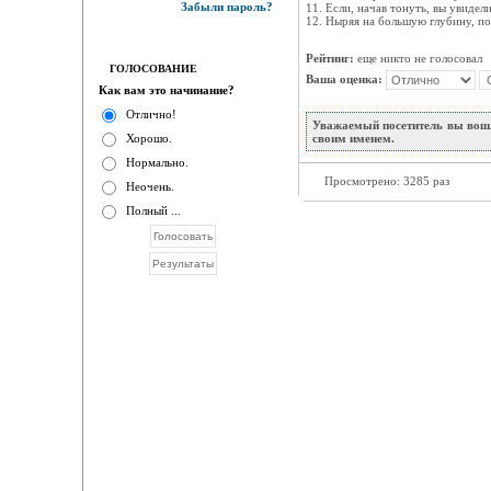
Забыли пароль?
11. Если, начав тонуть, вы увидел
12. Ныряя на большую глубину, по
Рейтинг:
еще никто не голосовал
ГОЛОСОВАНИЕ
Ваша оценка:
Как вам это начинание?
Отлично!
Уважаемый посетитель вы вошл
Хорошо.
своим именем.
Нормально.
Просмотрено: 3285 раз
Неочень.
Полный ...