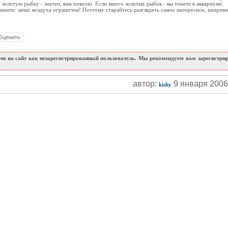
и золотую рыбку - значит, вам повезло. Если много золотых рыбок - вы тонете в аквариуме.
мните: запас воздуха ограничен! Поэтому старайтесь разглядеть самое интересное, наприме
и на сайт как незарегистрированный пользователь. Мы рекомендуем вам зарегистриро
автор:
9 января 200
kisliy