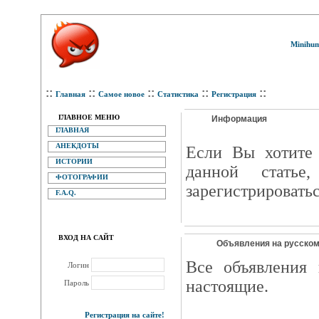
Minihum
::
::
::
::
::
Главная
Самое новое
Статистика
Регистрация
ГЛАВНОЕ МЕНЮ
Информация
ГЛАВНАЯ
АНЕКДОТЫ
Eсли Вы хотите 
ИСТОРИИ
данной статье
ФОТОГРАФИИ
зарегистрироватьс
F.A.Q.
ВХОД НА САЙТ
Объявления на русском 
Все объявления 
Логин
настоящие.
Пароль
Регистрация на сайте!