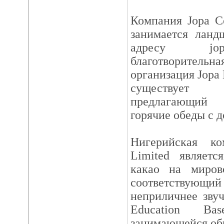
Компания Jopa C
занимается ланд
адресу jopa
благотворител
организация Jopa M
существует с
предлагающий 
горячие обеды с д
Нигерийская ко
Limited являет
какао на миров
соответствую
неприличнее зву
Education Bas
занимающейся об