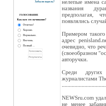
нелепые имена са
Забыли пароль?
названия дур
предполагая, ч
ГОЛОСОВАНИЕ
Как вам это начинание?
появлялись случа
Отлично!
Хорошо.
Примером такого
Нормально.
адрес penisland.
Неочень.
очевидно, что реч
Полный ...
(своеобразном "ос
авторучки.
Среди других 
журналистами The
...............................
NEWSru.com удал
не менее забавн