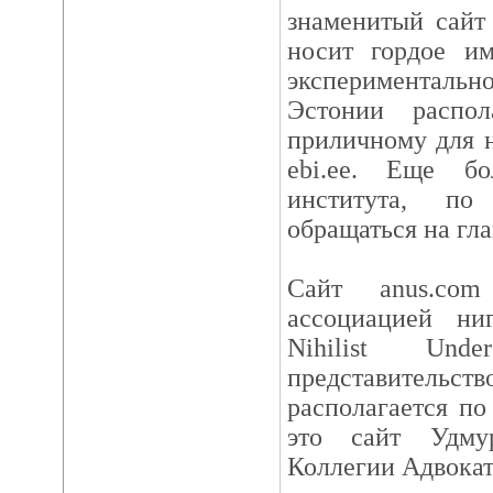
знаменитый сайт 
носит гордое им
эксперименталь
Эстонии распо
приличному для н
ebi.ee. Еще бо
института, по
обращаться на гла
Сайт anus.com
ассоциацией ни
Nihilist Unde
представительств
располагается по 
это сайт Удмур
Коллегии Адвокат