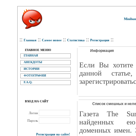
Minihum
::
::
::
::
::
Главная
Самое новое
Статистика
Регистрация
ГЛАВНОЕ МЕНЮ
Информация
ГЛАВНАЯ
АНЕКДОТЫ
Eсли Вы хотите 
ИСТОРИИ
данной статье
ФОТОГРАФИИ
зарегистрироватьс
F.A.Q.
ВХОД НА САЙТ
Список смешных и неле
Газета The Su
Логин
найденных ею
Пароль
доменных имен. 
Регистрация на сайте!