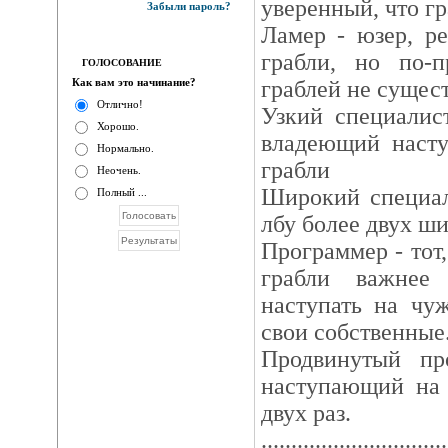
уверенный, что гр
Забыли пароль?
Ламер - юзер, р
грабли, но по-
ГОЛОСОВАНИЕ
Как вам это начинание?
граблей не сущест
Отлично!
Узкий специалис
Хорошо.
владеющий насту
Нормально.
грабли
Неочень.
Широкий специал
Полный ...
лбу более двух ш
Программер - тот,
грабли важнее 
наступать на чуж
свои собственные
Продвинутый пр
наступающий на 
двух раз.
...............................