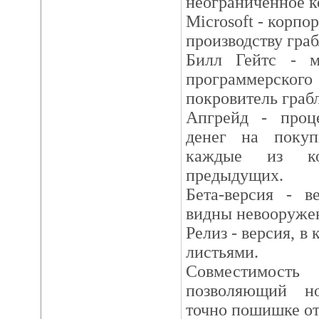
неограниченное к
Microsoft - корпо
производству гра
Билл Гейтс - м
программерског
покровитель граб
Апгрейд - проц
денег на покуп
каждые из ко
предыдущих.
Бета-версия - в
видны невооруже
Релиз - версия, в
листьями.
Совместимост
позволяющий н
точно пошишке о