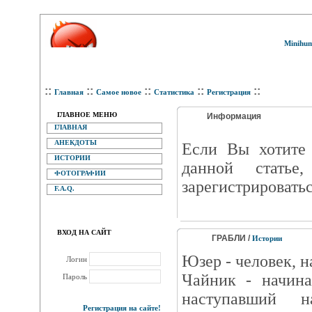
Minihum
::
::
::
::
::
Главная
Самое новое
Статистика
Регистрация
ГЛАВНОЕ МЕНЮ
Информация
ГЛАВНАЯ
АНЕКДОТЫ
Eсли Вы хотите 
ИСТОРИИ
данной статье
ФОТОГРАФИИ
зарегистрироватьс
F.A.Q.
ВХОД НА САЙТ
ГРАБЛИ /
Истории
Юзер - человек, 
Логин
Чайник - начин
Пароль
наступавший 
Регистрация на сайте!