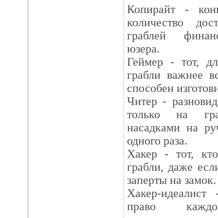
Копирайт - кон
количество дос
граблей финан
юзера.
Геймер - тот, д
грабли важнее в
способен изготови
Читер - разновид
только на гр
насадками на ру
одного раза.
Хакер - тот, кт
грабли, даже есл
заперты на замок.
Хакер-идеалист 
право кажд