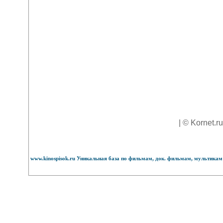
| © Kornet.r
www.kinospisok.ru Уникальная база по фильмам, док. фильмам, мультикам 