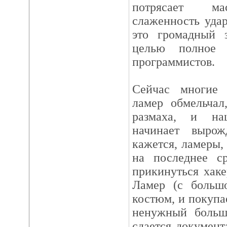
потрясает мас
слаженность удар
это громадный 
целью полное 
программистов.
Сейчас многие
ламер обмельчал
размаха, и на
начинает вырож
кажется, ламеры,
на последнее с
прикинуться хаке
Ламер (с большо
костюм, и покупа
ненужный больше
сдается документ