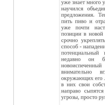
уже знает много 
научился объед
предложения. Те
пить пиво и отр
уже почти нас
позиции в новой
срочно укреплят
способ - нападен
потенциальный 
недавно он 
новоиспечен
внимательно в
окружающих его 
в них свои собс
направо сыпятся
угрозы, просто ру