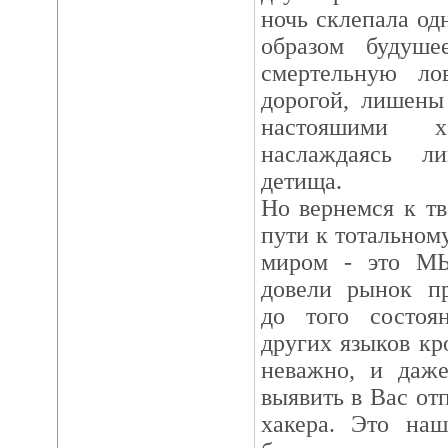
ночь склепала од
образом будуше
смертельную л
дорогой, лишены
настояшими ха
наслаждаясь л
детища.
Hо вернемся к т
пути к тотальном
миром - это М
довели рынок пр
до того состоя
других языков к
неважно, и даже
выявить в Вас от
хакера. Это на