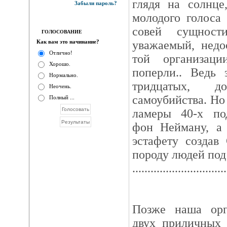
глядя на солнце
Забыли пароль?
молодого голоса
совей сущнос
ГОЛОСОВАНИЕ
Как вам это начинание?
уважаемый, недо
Отлично!
той организац
Хорошо.
поперли.. Ведь
Нормально.
тридцатых, 
Неочень.
самоубийства. Hо 
Полный ...
ламеры 40-х под
фон Hейману, а 
эстафету созда
породу людей под
...............................
Позже наша орг
двух приличных 