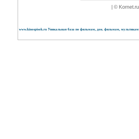
| © Kornet.r
www.kinospisok.ru Уникальная база по фильмам, док. фильмам, мультикам 