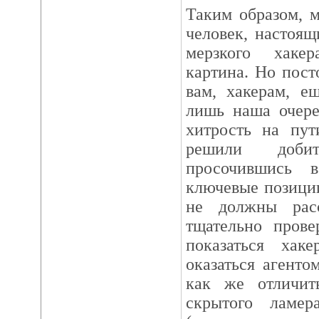
Таким образом, 
человек, настоящ
мерзкого хаке
картина. Hо посто
вам, хакерам, е
лишь наша очере
хитрость на пу
решили доби
просочившись 
ключевые позици
не должны рас
тщательно прове
показаться ха
оказаться агенто
как же отличит
скрытого ламе