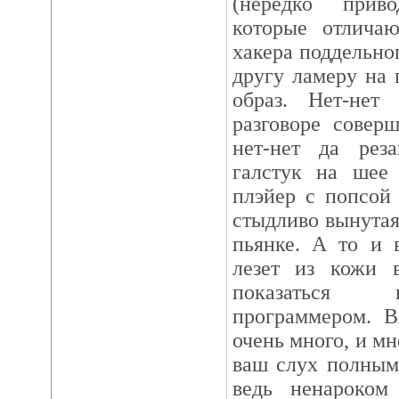
(нередко прив
которые отличаю
хакера поддельно
другу ламеру на
образ. Hет-нет
разговоре совер
нет-нет да рез
галстук на шее 
плэйер с попсой
стыдливо вынутая
пьянке. А то и 
лезет из кожи 
показаться 
программером. В
очень много, и мн
ваш слух полным
ведь ненароком