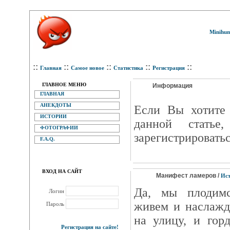
Minihum
::
::
::
::
::
Главная
Самое новое
Статистика
Регистрация
ГЛАВНОЕ МЕНЮ
Информация
ГЛАВНАЯ
АНЕКДОТЫ
Eсли Вы хотите 
ИСТОРИИ
данной статье
ФОТОГРАФИИ
зарегистрироватьс
F.A.Q.
ВХОД НА САЙТ
Манифест ламеров /
Ист
Да, мы плодим
Логин
живем и наслажд
Пароль
на улицу, и гор
Регистрация на сайте!