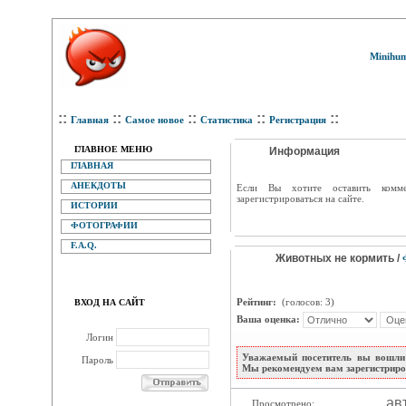
Minihum
::
::
::
::
::
Главная
Самое новое
Статистика
Регистрация
ГЛАВНОЕ МЕНЮ
Информация
ГЛАВНАЯ
АНЕКДОТЫ
Eсли Вы хотите оставить комм
зарегистрироваться на сайте.
ИСТОРИИ
ФОТОГРАФИИ
F.A.Q.
Животных не кормить /
Рейтинг:
(голосов: 3)
ВХОД НА САЙТ
Ваша оценка:
Логин
Уважаемый посетитель вы вошли 
Пароль
Мы рекомендуем вам зарегистриров
ав
Просмотрено: