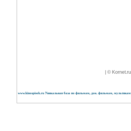
| © Kornet.r
www.kinospisok.ru Уникальная база по фильмам, док. фильмам, мультикам 