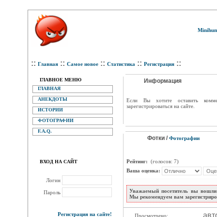
Minihum
::
::
::
::
::
Главная
Самое новое
Статистика
Регистрация
ГЛАВНОЕ МЕНЮ
Информация
ГЛАВНАЯ
АНЕКДОТЫ
Eсли Вы хотите оставить комм
зарегистрироваться на сайте.
ИСТОРИИ
ФОТОГРАФИИ
F.A.Q.
Фотки /
Фотографии
Рейтинг:
(голосов: 7)
ВХОД НА САЙТ
Ваша оценка:
Логин
Уважаемый посетитель вы вошли 
Пароль
Мы рекомендуем вам зарегистриров
Регистрация на сайте!
авт
Просмотрено: