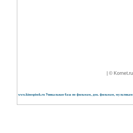
| © Kornet.r
www.kinospisok.ru Уникальная база по фильмам, док. фильмам, мультикам 