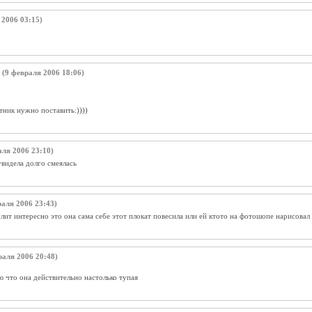
2006 03:15)
(9 февраля 2006 18:06)
тник нужно поставить:))))
ля 2006 23:10)
увидела долго смеялась
аля 2006 23:43)
лит интересно это она сама себе этот плокат повесила или ей ктото на фотошопе нарисовал
аля 2006 20:48)
ю что она действительно настолько тупая