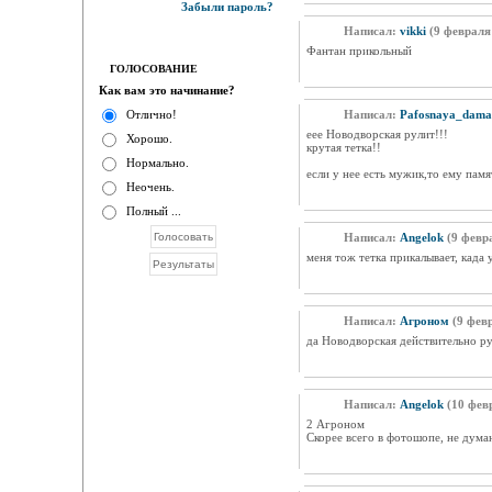
Забыли пароль?
Написал:
vikki
(9 февраля 
Фантан прикольный
ГОЛОСОВАНИЕ
Как вам это начинание?
Отлично!
Написал:
Pafosnaya_dama
еее Новодворская рулит!!!
Хорошо.
крутая тетка!!
Нормально.
если у нее есть мужик,то ему памя
Неочень.
Полный ...
Написал:
Angelok
(9 февра
меня тож тетка прикалывает, када 
Написал:
Агроном
(9 февр
да Новодворская действительно ру
Написал:
Angelok
(10 февр
2 Агроном
Скорее всего в фотошопе, не дума