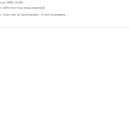
аля 2006 14:36)
о сайте пол-года назад видела)))
о..тоже уже не оригенально...эт всё показывать....