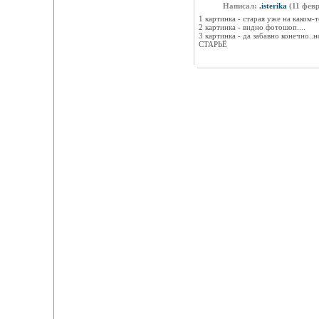
Написал:
.isterika
(11 февр
1 картинка - старая уже на каком-т
2 картинка - видно фотошоп....
3 картинка - да забавно конечно..н
СТАРЬЁ