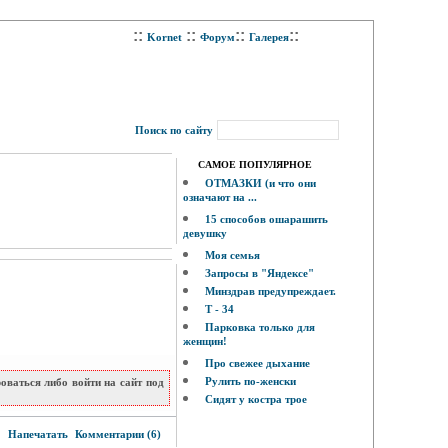
::
::
::
::
Kornet
Форум
Галерея
Поиск по сайту
САМОЕ ПОПУЛЯРНОЕ
ОТМАЗКИ (и что они
означают на ...
15 способов ошарашить
девушку
Моя семья
Запросы в "Яндексе"
Минздрав предупреждает.
Т - 34
Парковка только для
женщин!
Про свежее дыхание
Рулить по-женски
ваться либо войти на сайт под
Сидят у костра трое
6
Напечатать
Комментарии (6)