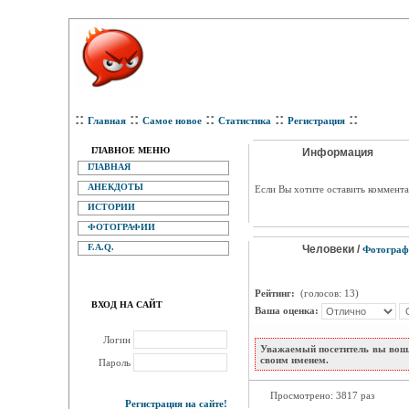
::
::
::
::
::
Главная
Самое новое
Статистика
Регистрация
ГЛАВНОЕ МЕНЮ
Информация
ГЛАВНАЯ
АНЕКДОТЫ
Eсли Вы хотите оставить коммента
ИСТОРИИ
ФОТОГРАФИИ
F.A.Q.
Человеки /
Фотограф
Рейтинг:
(голосов: 13)
ВХОД НА САЙТ
Ваша оценка:
Логин
Уважаемый посетитель вы вошл
своим именем.
Пароль
Просмотрено: 3817 раз
Регистрация на сайте!