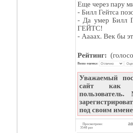
Еще чеpез паpy м
- Билл Гейтса поз
- Да yмеp Билл 
ГЕЙТС!
- Аааах. Век бы эт
Рейтинг:
(голосо
Ваша оценка:
Уважаемый по
сайт как не
пользователь
зарегистрироват
под своим имене
ав
Просмотрено:
3548 раз