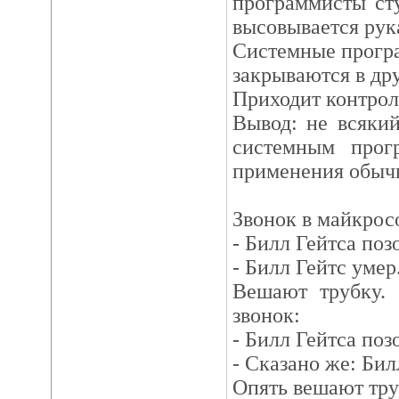
программисты сту
высовывается рук
Системные прогр
закрываются в дру
Приходит контроле
Вывод: не всяки
системным прог
применения обыч
Звонок в майкpос
- Билл Гейтса поз
- Билл Гейтс yмеp.
Вешают тpyбкy. 
звонок:
- Билл Гейтса поз
- Сказано же: Билл
Опять вешают тpy