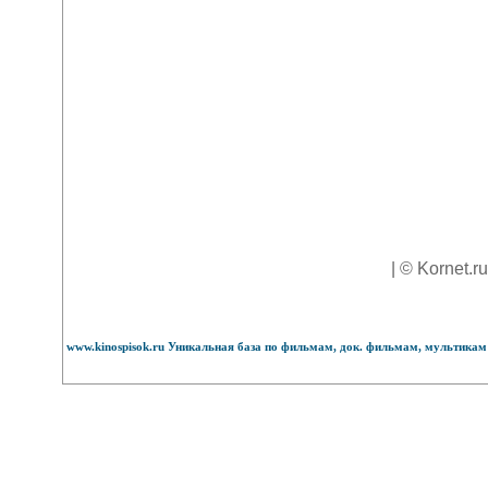
| © Kornet.r
www.kinospisok.ru Уникальная база по фильмам, док. фильмам, мультикам 