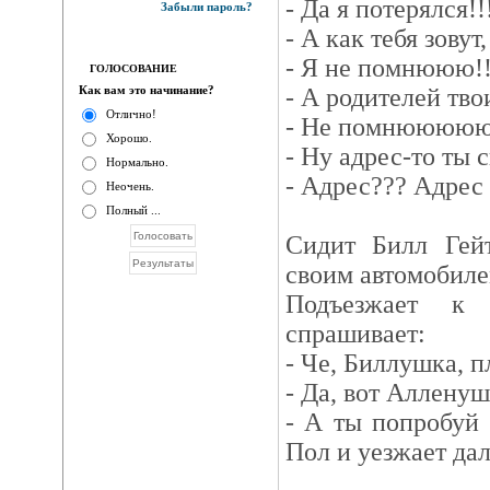
- Да я потерялся!!
Забыли пароль?
- А как тебя зовут
- Я не помнююю!!
ГОЛОСОВАНИЕ
Как вам это начинание?
- А родителей тво
Отлично!
- Не помнююююю
Хорошо.
- Ну адрес-то ты
Нормально.
- Адрес??? Адрес
Неочень.
Полный ...
Сидит Билл Гей
своим автомобиле
Подъезжает 
спрашивает:
- Че, Биллушка, 
- Да, вот Алленуш
- А ты попробуй 
Пол и уезжает да