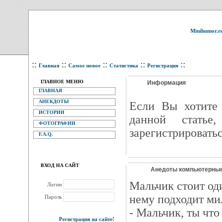
Minihumor.r
::
::
::
::
::
Главная
Самое новое
Статистика
Регистрация
ГЛАВНОЕ МЕНЮ
Информация
ГЛАВНАЯ
АНЕКДОТЫ
Eсли Вы хотите 
ИСТОРИИ
данной статье
ФОТОГРАФИИ
зарегистрироватьс
F.A.Q.
ВХОД НА САЙТ
Анедоты компьютерные
Мальчик стоит оди
Логин
нему подходит ми
Пароль
- Мальчик, ты что
Регистрация на сайте!