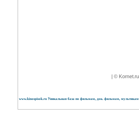
| © Kornet.r
www.kinospisok.ru Уникальная база по фильмам, док. фильмам, мультикам 