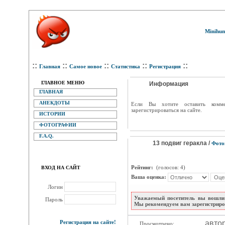
Minihum
::
::
::
::
::
Главная
Самое новое
Статистика
Регистрация
ГЛАВНОЕ МЕНЮ
Информация
ГЛАВНАЯ
АНЕКДОТЫ
Eсли Вы хотите оставить комм
зарегистрироваться на сайте.
ИСТОРИИ
ФОТОГРАФИИ
F.A.Q.
13 подвиг геракла /
Фото
Рейтинг:
(голосов: 4)
ВХОД НА САЙТ
Ваша оценка:
Логин
Уважаемый посетитель вы вошли 
Пароль
Мы рекомендуем вам зарегистриров
Регистрация на сайте!
авто
Просмотрено: