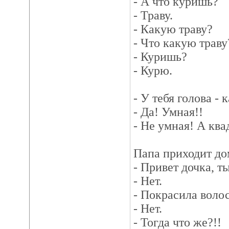
- А что куришь?
- Траву.
- Какую траву?
- Что какую траву
- Куришь?
- Курю.
- У тебя голова -
- Да! Умная!!
- Не умная! А ква
Папа приходит до
- Привет дочка, т
- Нет.
- Покрасила воло
- Нет.
- Тогда что же?!!