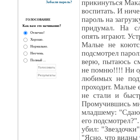
прикинуться Мака
Забыли пароль?
воспитать. И ниче
пароль на загрузк
ГОЛОСОВАНИЕ
Как вам это начинание?
придумал. На с
Отлично!
опять играют. Уст
Хорошо.
Малые не коются
Нормально.
подсмотрел парол
Неочень.
верю, пытаюсь с
Полный ...
не помню!!!! Ни 
любимых не подх
проходит. Малые 
не стали и быст
Промучившись ми
младшему: "Сдаюс
его подсмотрел?".
убил: "Звездочки"
"Ясно, что видны 