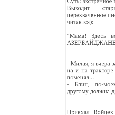
Суть: экстренное 
Выходит ста
перехваченное пи
читается):
"Мама! Здесь в
АЗЕРБАЙДЖАНЕЦ. 
- Милая, я вчера 
на и на трактор
поменял...
- Блин, по-мое
другому должна де
Приехал Войцех