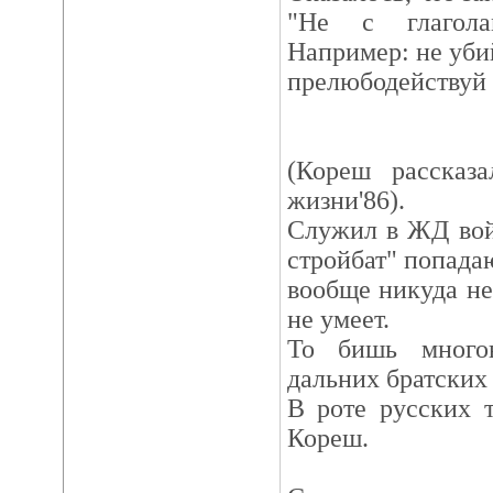
"Не с глагола
Например: не убий
прелюбодействуй и
(Кореш рассказ
жизни'86).
Служил в ЖД вой
стройбат" попадаю
вообще никуда не
не умеет.
То бишь много
дальних братских
В роте русских 
Кореш.