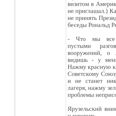
визитом в Америк
не приглашал.) Ка
не принять Прези
беседы Рональд Ре
- Что мы все 
пустыми разго
вооружений, о л
видишь - у мен
Нажму красную кн
Советскому Союз
и не станет ник
лагеря, нажму зел
проблемы неприс
Ярузельский вним
и говорит: