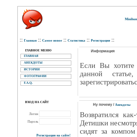
Minihum
::
::
::
::
::
Главная
Самое новое
Статистика
Регистрация
ГЛАВНОЕ МЕНЮ
Информация
ГЛАВНАЯ
АНЕКДОТЫ
Eсли Вы хотите 
ИСТОРИИ
данной статье
ФОТОГРАФИИ
зарегистрироватьс
F.A.Q.
ВХОД НА САЙТ
Ну почему /
Анекдоты
Возвратился как
Логин
Детишки несмотря
Пароль
сидят за компом
Регистрация на сайте!