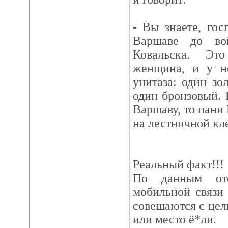
- Вы знаете, гос
Варшаве до во
Ковальска. Эт
женщина, и у н
унитаза: один зо
один бронзовый. 
Варшаву, то пани
на лестничной кле
Реальный факт!!!
По данным оте
мобильной связи
совешаются с цел
или место ё*ли.