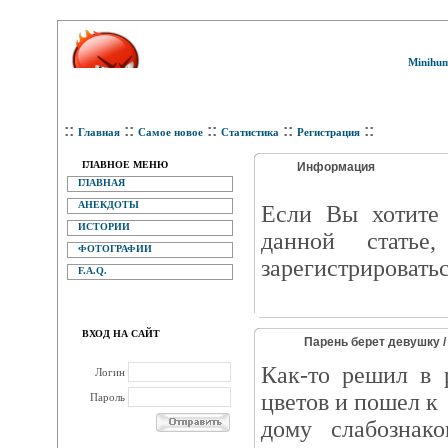
Minihum
::
::
::
::
::
Главная
Самое новое
Статистика
Регистрация
ГЛАВНОЕ МЕНЮ
Информация
ГЛАВНАЯ
АНЕКДОТЫ
Eсли Вы хотите 
ИСТОРИИ
данной статье
ФОТОГРАФИИ
зарегистрироватьс
F.A.Q.
ВХОД НА САЙТ
Парень берет девушку 
Как-то решил в 
Логин
цветов и пошел к
Пароль
дому слабознак