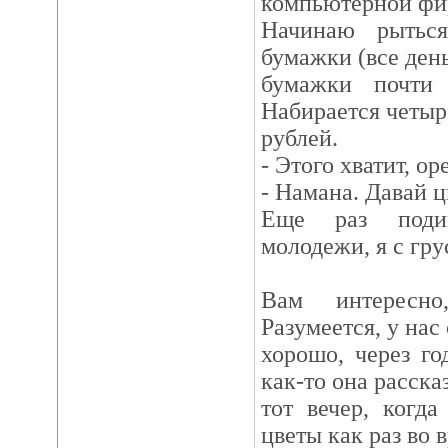
компьютерной фи
Начинаю рыться
бумажки (все день
бумажки почти
Набирается четыр
рублей.
- Этого хватит, ор
- Намана. Давай ц
Еще раз подив
молодежи, я с гр
Вам интересн
Разумеется, у нас
хорошо, через г
как-то она расска
тот вечер, когд
цветы как раз во 