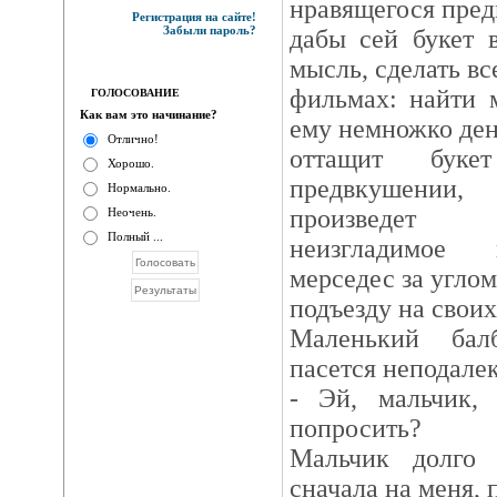
нравящегося пред
Регистрация на сайте!
Забыли пароль?
дабы сей букет 
мысль, сделать вс
фильмах: найти 
ГОЛОСОВАНИЕ
Как вам это начинание?
ему немножко ден
Отлично!
оттащит бук
Хорошо.
предвкушении
Нормально.
произведет
Неочень.
Полный ...
неизгладимое 
мерседес за углом
подъезду на своих
Маленький бал
пасется неподалек
- Эй, мальчик,
попросить?
Мальчик долго 
сначала на меня, 