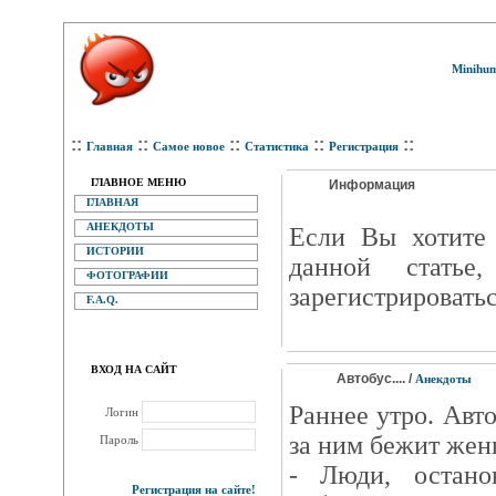
Minihum
::
::
::
::
::
Главная
Самое новое
Статистика
Регистрация
ГЛАВНОЕ МЕНЮ
Информация
ГЛАВНАЯ
АНЕКДОТЫ
Eсли Вы хотите 
ИСТОРИИ
данной статье
ФОТОГРАФИИ
зарегистрироватьс
F.A.Q.
ВХОД НА САЙТ
Автобус.... /
Анекдоты
Раннее утро. Авто
Логин
за ним бежит жен
Пароль
- Люди, остано
Регистрация на сайте!