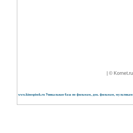
| © Kornet.r
www.kinospisok.ru Уникальная база по фильмам, док. фильмам, мультикам 