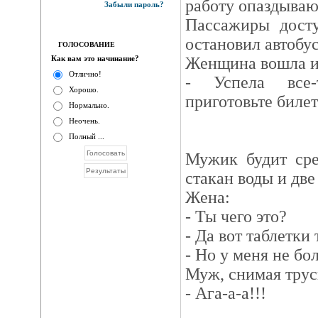
работу опаздываю
Забыли пароль?
Пассажиры досту
остановил автобус
ГОЛОСОВАНИЕ
Как вам это начинание?
Женщина вошла и
Отлично!
- Успела все-т
Хорошо.
приготовьте биле
Нормально.
Неочень.
Полный ...
Мужик будит сре
стакан воды и две
Жена:
- Ты чего это?
- Да вот таблетки 
- Но у меня не бол
Муж, снимая трус
- Ага-a-a!!!