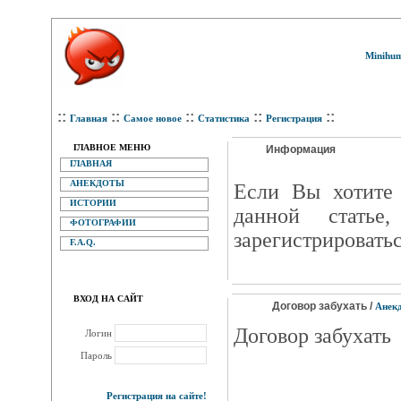
Minihum
::
::
::
::
::
Главная
Самое новое
Статистика
Регистрация
ГЛАВНОЕ МЕНЮ
Информация
ГЛАВНАЯ
АНЕКДОТЫ
Eсли Вы хотите 
ИСТОРИИ
данной статье
ФОТОГРАФИИ
зарегистрироватьс
F.A.Q.
ВХОД НА САЙТ
Договор забухать /
Анек
Договор забухать
Логин
Пароль
Регистрация на сайте!