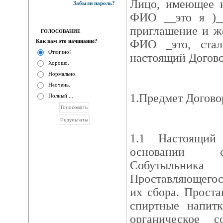
Лицо, имеющее н
Забыли пароль?
ФИО __это я )_
приглашение и ж
ГОЛОСОВАНИЕ
Как вам это начинание?
ФИО _это, ста
Отлично!
настоящий Догов
Хорошо.
Нормально.
Неочень.
1.Предмет Догово
Полный ...
1.1 Настоящий
основании с
Собутыльник
Проставляющегося
их сбора. Прост
спиртные напитк
органическое 