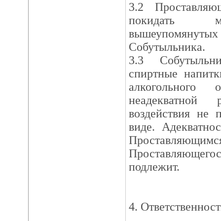
3.2 Проставля
покидать ме
вышеупомянутых 
Собутыльника.
3.3 Собутыльн
спиртные напитк
алкогольного 
неадекватной
воздействия не 
виде. Адекватно
Проставля
Проставляюще
подлежит.
4. Ответственнос