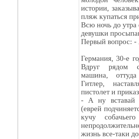
истории, заказыв
пляж купаться при
Всю ночь до утра
девушки просыпаю
Первый вопрос: -
Германия, 30-е г
Вдруг рядом с
машина, оттуд
Гитлер, настав
пистолет и приказ
- А ну вставай 
(еврей подчиняетс
кучу собачьег
непродолжительн
жизнь все-таки до