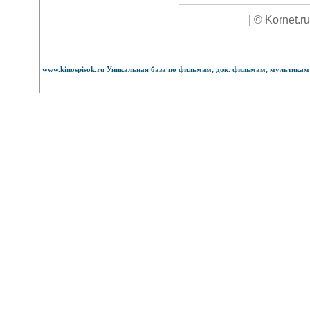
| © Kornet.r
www.kinospisok.ru Уникальная база по фильмам, док. фильмам, мультикам 