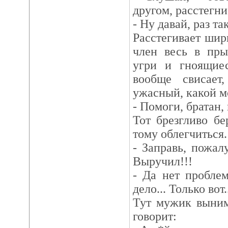
другом, расстегни
- Ну давай, раз та
Расстегивает шири
член весь в пры
угри и гноящиес
вообще свисае
ужасный, какой м
- Помоги, братан, 
Тот брезгливо бе
тому облегчиться.
- Заправь, пожалу
Выручил!!!
- Да нет проблем
дело... Только вот
Тут мужик выним
говорит: