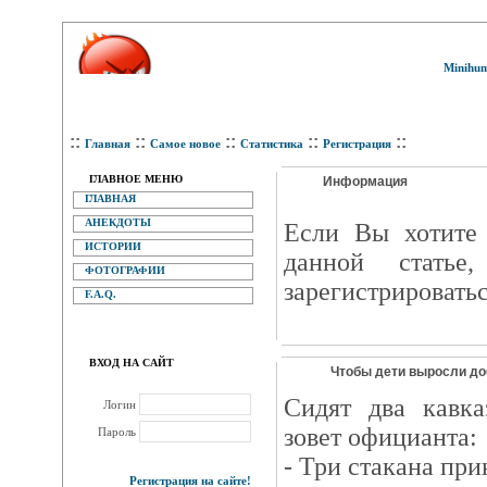
Minihum
::
::
::
::
::
Главная
Самое новое
Статистика
Регистрация
ГЛАВНОЕ МЕНЮ
Информация
ГЛАВНАЯ
АНЕКДОТЫ
Eсли Вы хотите 
ИСТОРИИ
данной статье
ФОТОГРАФИИ
зарегистрироватьс
F.A.Q.
ВХОД НА САЙТ
Чтобы дети выросли до
Сидят два кавка
Логин
зовет официанта:
Пароль
- Три стакана при
Регистрация на сайте!