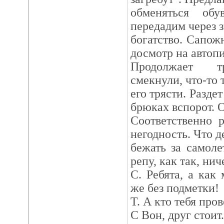
обменяться обу
передадим через 
богатство. Сапо
досмотр на автопи
Продолжает тр
смекнули, что-то 
его трясти. Разде
брюках вспорот. О
Соответственно 
негодность. Что д
бежать за самол
репу, как так, ни
С. Ребята, а как
же без подметки!
Т. А кто тебя про
С Вон, друг стоит.