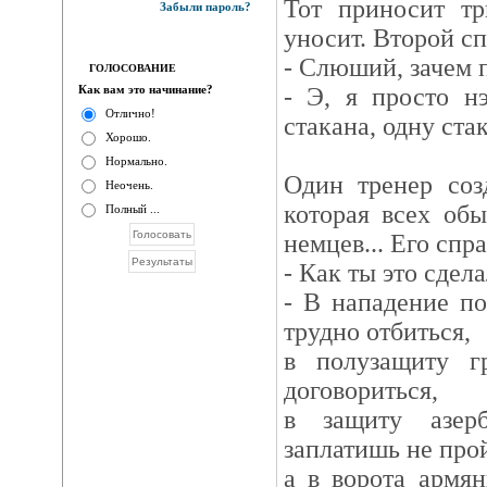
Тот приносит тр
Забыли пароль?
уносит. Второй с
- Слюший, зачем п
ГОЛОСОВАНИЕ
Как вам это начинание?
- Э, я просто н
Отлично!
стакана, одну ста
Хорошо.
Нормально.
Один тренер соз
Неочень.
которая всех обы
Полный ...
немцев... Его спр
- Как ты это сдел
- В нападение по
трудно отбиться,
в полузащиту г
договориться,
в защиту азер
заплатишь не про
а в ворота армя