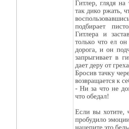
Гитлер, глядя на
так дико ржать, ч
воспользовавш
подбирает писто
Гитлера и заста
только что ел он
дорога, и он под
запрыгивает в г
дает деру от грех
Бросив тачку чере
возвращается к се
- Ни за что не до
что обедал!
Если вы хотите,
пробудило эмоции
нацепите это бель