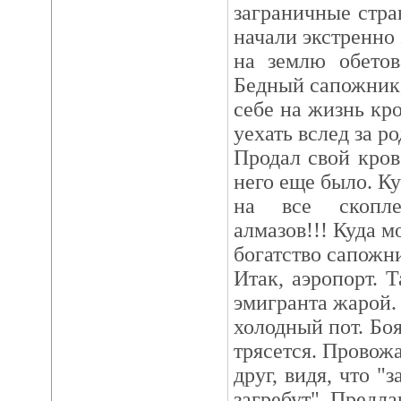
заграничные стра
начали экстренно
на землю обетов
Бедный сапожник
себе на жизнь кр
уехать вслед за р
Продал свой кров
него еще было. Ку
на все скопле
алмазов!!! Куда м
богатство сапожни
Итак, аэропорт. 
эмигранта жарой. 
холодный пот. Бо
трясется. Провож
друг, видя, что "з
загребут". Предла