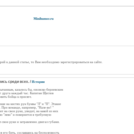
Minihumor.ru
рий к данной статье, то Вам необходимо зарегистрироваться на сайте.
ись среди всех. /
Истории
спытанным, казалось бы, ежовско-бериевским
г друга каждый час. Капитан Щеглов
вить бойца к присяге.
е на кистях рук буквы "Л" и "П". Этакие
 При команде, например, "Нале-во! "
т на свои руки, увидит, на какой из них
ю "лево" и повернется в требуемую
свои руки и затравленно двигал губами.
я его бить, сославшись на бесполезность