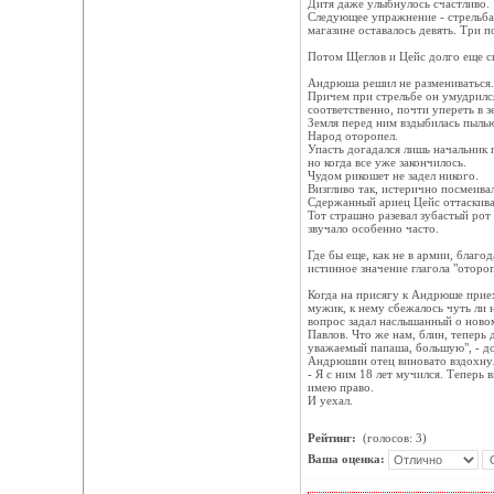
Дитя даже улыбнулось счастливо.
Следующее упражнение - стрельба 
магазине оставалось девять. Три п
Потом Щеглов и Цейс долго еще сп
Андрюша решил не размениваться.
Причем при стрельбе он умудрился 
соответственно, почти упереть в з
Земля перед ним вздыбилась пыль
Народ оторопел.
Упасть догадался лишь начальник 
но когда все уже закончилось.
Чудом рикошет не задел никого.
Визгливо так, истерично посмеивал
Сдержанный ариец Цейс оттаскива
Тот страшно разевал зубастый рот 
звучало особенно часто.
Где бы еще, как не в армии, благ
истинное значение глагола "отороп
Когда на присягу к Андрюше приех
мужик, к нему сбежалось чуть ли н
вопрос задал наслышанный о ново
Павлов. Что же нам, блин, теперь 
уважаемый папаша, большую", - д
Андрюшин отец виновато вздохнул
- Я с ним 18 лет мучился. Теперь 
имею право.
И уехал.
Рейтинг:
(голосов: 3)
Ваша оценка: