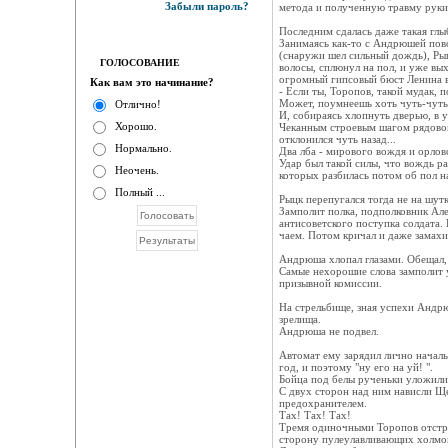
Забыли пароль?
метода и полученную травму руки
Последним сдалась даже такая глыб
Занимаясь как-то с Андрюшей пово
(снаружи шел сильный дождь), Рыц
ГОЛОСОВАНИЕ
волосы, сплюнул на пол, и уже вых
огромный гипсовый бюст Ленина в
Как вам это начинание?
- Если ты, Торопов, такой мудак, 
Может, поумнеешь хоть чуть-чуть 
Отлично!
И, собираясь хлопнуть дверью, в 
Хорошо.
Чеканным строевым шагом рядовой
отклонился чуть назад...
Нормально.
Два лба - мирового вождя и орлов
Удар был такой силы, что вождь ра
Неочень.
которых разбилась потом об пол на
Полный ...
Рыцк перепугался тогда не на шутк
Замполит полка, подполковник Але
антисоветского поступка солдата.
чаем. Потом кричал и даже замахи
Андрюша хлопал глазами. Обещал, 
Самые нехорошие слова замполит у
призывной комиссии.
На стрельбище, зная успехи Андр
зрелища.
Андрюша не подвел.
Автомат ему зарядил лично началь
год, и поэтому "ну его на уй! ".
Бойца под белы рученьки уложили 
С двух сторон над ним нависли Ще
предохранителем.
Тах! Тах! Тах!
Тремя одиночными Торопов отстрел
сторону пулеулавливающих холмо