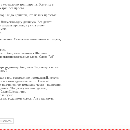
очередью по три патрона. Всего их в
о три. Все просто.
орили до хрипоты, кто из них прозевал.
 Выпустил одну длинную. Все девять.
задрать приклад к уху, а ствол,
емлю.
ю.
полигона. Остальные тоже потом попадали,
ись.
л от Андрюши капитана Щеглова.
и выкрикивал разные слова. Слово "уй"
одаря рядовому Андрюше Торопову я понял
еть"?
ал отец, совершенно нормальный, кстати,
е все командование части. Главный
м подчиненном командир части - полковник
делать. "Подлянку вы нам сделали,
обавил Щелкунчик.
 и изрек:
вы два года помучьтесь. А я отдохнуть