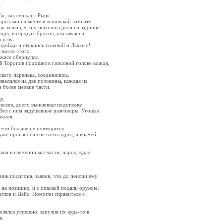
.
а, как сержант Рыцк.
ротами на месте в ленинской комнате
к заявил, что у него поседели на заднице
одя, в сердцах бросил, указывая на
 углу:
подойди и стукнись головой о Лысого!
после этого.
ужасе обернулся.
 Торопов подошел к гипсовой голове вождя,
ского паренька, соединились.
звалился на две половины, каждая из
 более мелкие части.
у.
ксеев, долго выискивал подоплеку
 Вел с ним задушевные разговоры. Угощал
вался.
что больше не повторится.
же произносил не в его адрес, а врачей
юши в изучении матчасти, народ ждал
ник полигона, заявив, что до пенсии ему
на позицию, и с опаской подали оружие.
глов и Цейс. Помогли справиться с
ялся успешно, запулив их куда-то в
в.