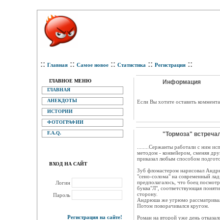
::
::
::
::
::
Главная
Самое новое
Статистика
Регистрация
ГЛАВНОЕ МЕНЮ
Информация
ГЛАВНАЯ
АНЕКДОТЫ
Eсли Вы хотите оставить коммента
ИСТОРИИ
ФОТОГРАФИИ
F.A.Q.
"Тормоза" встречал
........Сержанты работали с ним и
методом - конвейером, сменяя дру
приказал любым способом подгото
ВХОД НА САЙТ
Зуб фломастером нарисовал Андрюш
"сено-солома" на современный лад.
предполагалось, что боец посмотри
Логин
буква"Л", соответствующая поняти
сторону.
Пароль
Андрюша же угрюмо рассматривал 
Потом поворачивался кругом.
Регистрация на сайте!
Роман на второй уже день отказалс