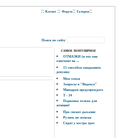
::
::
::
::
Kornet
Форум
Галерея
Поиск по сайту
САМОЕ ПОПУЛЯРНОЕ
ОТМАЗКИ (и что они
означают на ...
15 способов ошарашить
девушку
Моя семья
Запросы в "Яндексе"
Минздрав предупреждает.
Т - 34
Парковка только для
женщин!
Про свежее дыхание
Рулить по-женски
Сидят у костра трое