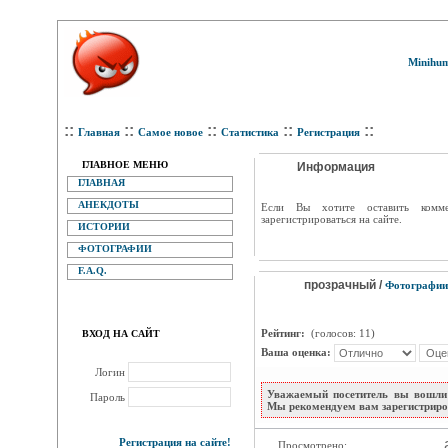
Minihum
::
::
::
::
::
Главная
Самое новое
Статистика
Регистрация
ГЛАВНОЕ МЕНЮ
Информация
ГЛАВНАЯ
АНЕКДОТЫ
Eсли Вы хотите оставить комм
зарегистрироваться на сайте.
ИСТОРИИ
ФОТОГРАФИИ
F.A.Q.
прозрачный /
Фотографии
Рейтинг:
(голосов: 11)
ВХОД НА САЙТ
Ваша оценка:
Логин
Уважаемый посетитель вы вошли 
Пароль
Мы рекомендуем вам зарегистриров
Регистрация на сайте!
Просмотрено: