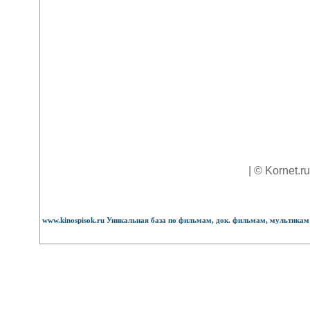
| © Kornet.r
www.kinospisok.ru Уникальная база по фильмам, док. фильмам, мультикам 