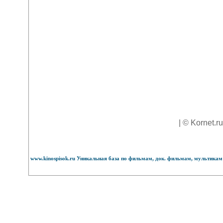
| © Kornet.r
www.kinospisok.ru Уникальная база по фильмам, док. фильмам, мультикам 