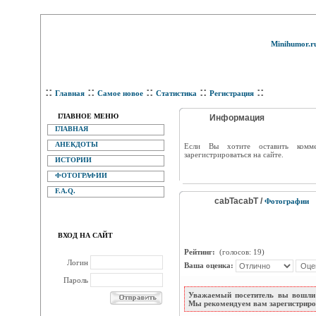
Minihumor.r
::
::
::
::
::
Главная
Самое новое
Статистика
Регистрация
ГЛАВНОЕ МЕНЮ
Информация
ГЛАВНАЯ
АНЕКДОТЫ
Eсли Вы хотите оставить комм
зарегистрироваться на сайте.
ИСТОРИИ
ФОТОГРАФИИ
F.A.Q.
cabTacabT /
Фотографии
ВХОД НА САЙТ
Рейтинг:
(голосов: 19)
Логин
Ваша оценка:
Пароль
Уважаемый посетитель вы вошли 
Мы рекомендуем вам зарегистриров