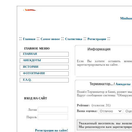
Minihum
::
::
::
::
::
Главная
Самое новое
Статистика
Регистрация
ГЛАВНОЕ МЕНЮ
Информация
ГЛАВНАЯ
АНЕКДОТЫ
Eсли Вы хотите оставить комм
зарегистрироваться на сайте.
ИСТОРИИ
ФОТОГРАФИИ
F.A.Q.
Терминатор... /
Анекдоты
Пошёл Терминатор в баню, роняет мыло
Вдруг сообщение системы: "Обнаружен
ВХОД НА САЙТ
Рейтинг:
(голосов: 31)
Логин
Ваша оценка:
Пароль
Уважаемый посетитель вы вошли 
Мы рекомендуем вам зарегистриров
Регистрация на сайте!