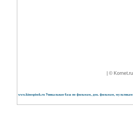
| © Kornet.r
www.kinospisok.ru Уникальная база по фильмам, док. фильмам, мультикам 