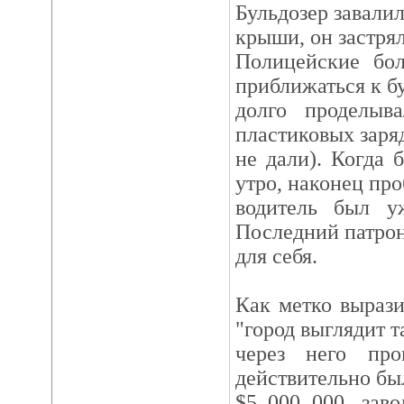
Бульдозер завали
крыши, он застрял
Полицейские бол
приближаться к б
долго проделыв
пластиковых заря
не дали). Когда
утро, наконец про
водитель был у
Последний патро
для себя.
Как метко вырази
"город выглядит т
через него про
действительно бы
$5 000 000, зав