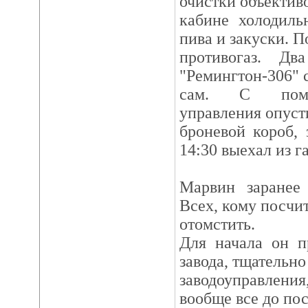
очистки объективо
кабине холодиль
пива и закуски. 
противогаз. Дв
"Ремингтон-306" с
сам. С помо
управления опуст
броневой короб, 
14:30 выехал из г
Марвин заранее 
Всех, кому посч
отомстить.
Для начала он п
завода, тщательно
заводоуправления
вообще все до по