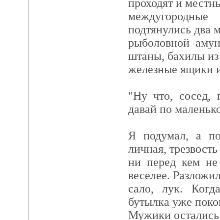
проходят и местны
междугородны
подтянулись два 
рыболовной амун
штаны, бахилы из
железные ящики и 
"Ну что, сосед, 
давай по маленько
Я подумал, а по
личная, трезвость
ни перед кем не
веселее. Разложи
сало, лук. Когд
бутылка уже покои
Мужики остались 