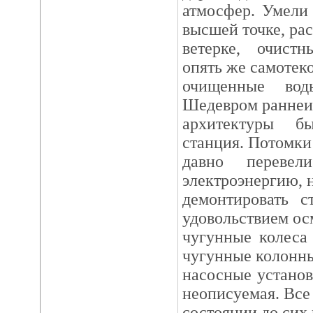
атмосфер. Умели 
высшей точке, ра
ветерке, очистн
опять же самотеко
очищенные вод
Шедевром раннеи
архитектуры б
станция. Потомк
давно переве
электроэнергию, н
демонтировать с
удовольствием ос
чугунные колеса
чугунные колонн
насосные установк
неописуемая. Все
состоянии до сих 