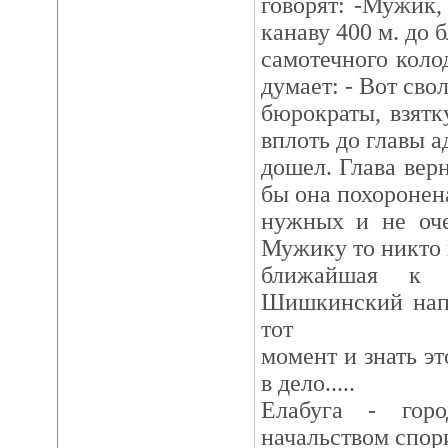
говорят: -Мужик, 
канаву 400 м. до
самотечного коло
думает: - Вот сво
бюрократы, взятк
вплоть до главы 
дошел. Глава вер
бы она похоронена
нужных и не оче
Мужику то никто 
ближайшая к 
Шишкинский напо
тот
момент и знать эт
в дело.....
Елабуга - горо
начальством спор