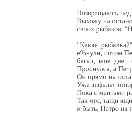
Возвращаюсь под 
Выхожу на остано
своих рыбаков. "Н
"Какая рыбалка?
е%нули, потом Пе
бегал, еще две 
Проснулся, а Пет
Он прямо на оста
Уже асфальт топо
Пока с ментами ра
Так что, тащи ящик
и быть, Петро на 