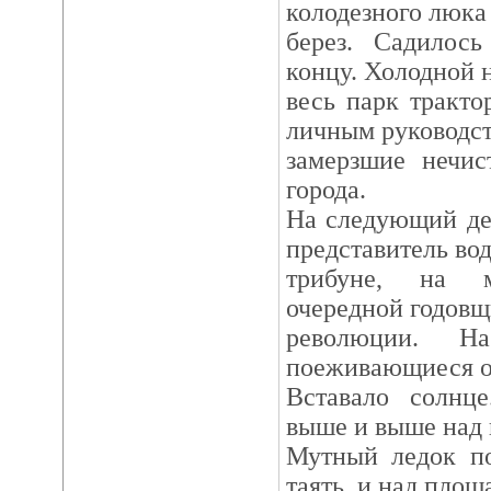
колодезного люка
берез. Садилось
концу. Холодной 
весь парк тракто
личным руководст
замерзшие нечис
города.
На следующий ден
представитель во
трибуне, на м
очередной годовщ
революции. Н
поеживающиеся от
Вставало солнц
выше и выше над 
Мутный ледок по
таять, и над пло