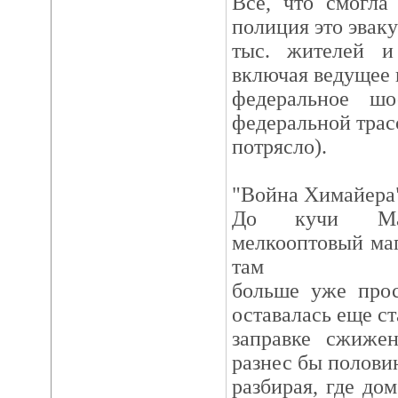
Все, что смогла
полиция это эваку
тыс. жителей и
включая ведущее 
федеральное ш
федеральной трас
потрясло).
"Война Химайера"
До кучи Ма
мелкооптовый маг
там
больше уже прос
оставалась еще с
заправке сжижен
разнес бы полови
разбирая, где дом