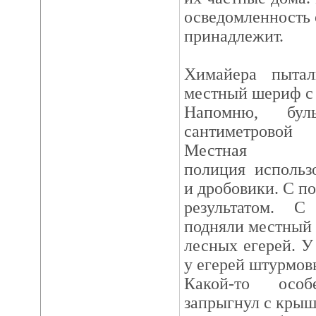
осведомленность 
принадлежит.
Химайера пытал
местный шериф с
Напомню, бул
сантиметровой
Местная
полиция использ
и дробовики. С п
результатом. 
подняли местный
лесных егерей. 
у егерей штурмов
Какой-то осо
запрыгнул с крыш