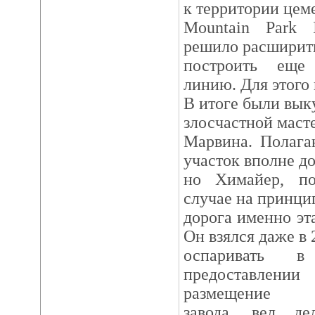
к территории цем
Mountain Park I
решило расширить
построить еще
линию. Для этого 
В итоге были вык
злосчастной маст
Марвина. Полага
участок вполне д
но Химайер, п
случае на принци
дорога именно эта
Он взялся даже в 
оспаривать 
предоставле
размещение
завода, вел де