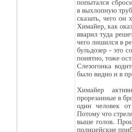
попытался сброс
в выхлопную труб
сказать, чего он 
Химайер, как оказ
вварил туда решет
чего лишился в ре
бульдозер - это с
понятно, тоже ост
Слезогонка води
было видно и в пр
Химайер активн
прорезанные в бр
один человек от
Потому что стрел
выше голов. Прощ
полицейские приб