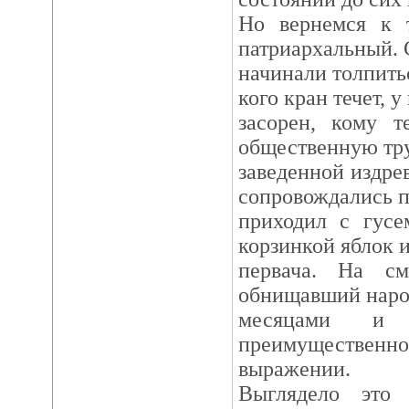
Но вернемся к т
патриархальный. 
начинали толпить
кого кран течет, у
засорен, кому т
общественную тру
заведенной издре
сопровождались п
приходил с гусе
корзинкой яблок 
первача. На см
обнищавший народ
месяцами и в
преимуществ
выражении.
Выглядело это