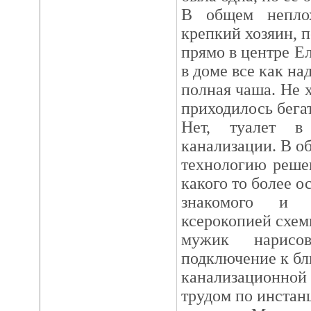
В общем неплох
крепкий хозяин, п
прямо в центре Е
в доме все как над
полная чаша. Не 
приходилось бегат
Нет, туалет 
канализации. В о
технологию реше
какого то более 
знакомого и р
ксерокопией схем
мужик нарисо
подключение к б
канализационно
трудом по инстан