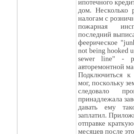
ипотечного креди
дом. Несколько 
налогам с розничн
пожарная инсп
последний выписа
феерическое "junk
not being hooked u
sewer line" - 
авторемонтной ма
Подключиться к
мог, поскольку зе
следовало про
принадлежала зав
давать ему так
заплатил. Прилож
отправке краткую
месяцев после это