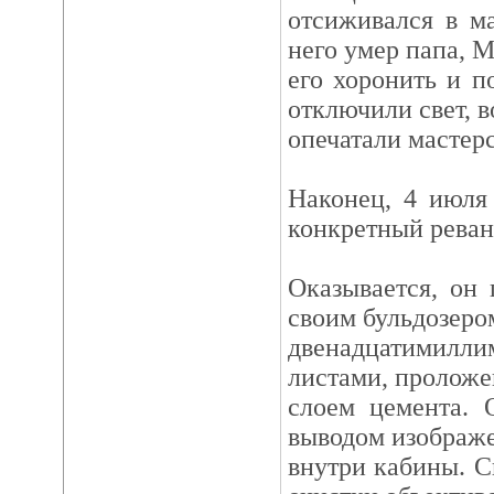
отсиживался в ма
него умер папа, 
его хоронить и п
отключили свет, в
опечатали мастер
Наконец, 4 июля
конкретный реванш
Оказывается, он 
своим бульдозеро
двенадцатимил
листами, пролож
слоем цемента. 
выводом изображ
внутри кабины. 