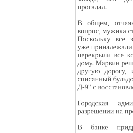
прогадал.
В общем, отчая
вопрос, мужика ст
Поскольку все з
уже приналежали 
перекрыли все к
дому. Марвин ре
другую дорогу, 
списанный бульдо
Д-9" с восстанов
Городская адм
разрешении на пр
В банке прид