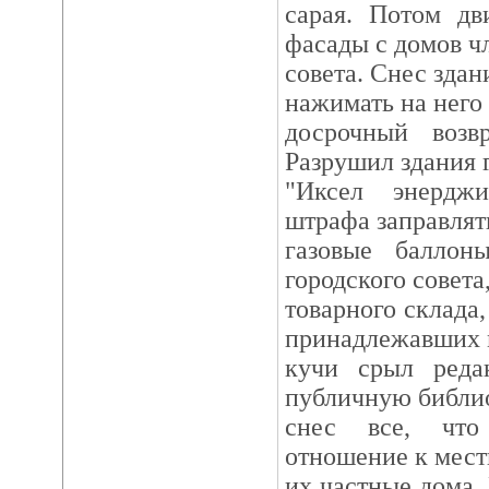
сарая. Потом дв
фасады с домов ч
совета. Снес здан
нажимать на него 
досрочный возвр
Разрушил здания 
"Иксел энерджи
штрафа заправлят
газовые баллон
городского совета
товарного склада
принадлежавших м
кучи срыл реда
публичную библио
снес все, что
отношение к мест
их частные дома