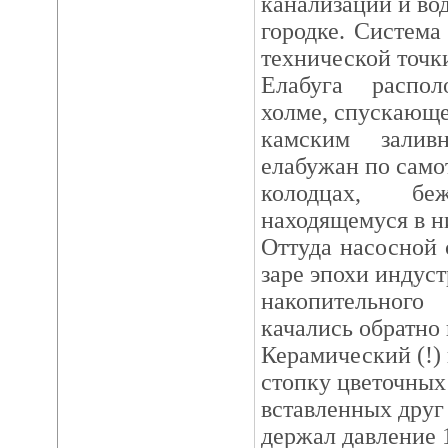
канализации и во
городке. Система
технической точки
Елабуга распо
холме, спускающе
камским залив
елабужан по само
колодцах, бе
находящемуся в н
Оттуда насосной 
заре эпохи индуст
накопительного
качались обратно 
Керамический (!)
стопку цветочных
вставленных друг 
держал давление 