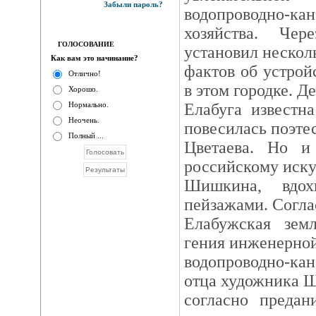
Забыли пароль?
водопроводно-кан
хозяйства. Че
ГОЛОСОВАНИЕ
установил нескол
Как вам это начинание?
фактов об устрой
Отлично!
в этом городке. Де
Хорошо.
Нормально.
Елабуга известн
Неочень.
повесилась поэте
Полный ...
Цветаева. Но и
российскому иску
Шишкина, вдох
пейзажами. Согла
Елабужская зем
гения инженерной
водопроводно-кан
отца художника 
согласно предан