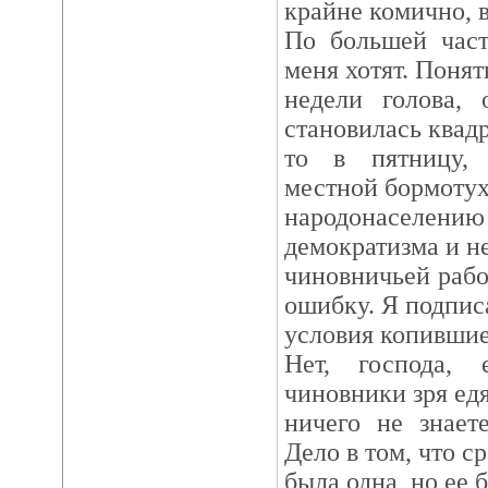
крайне комично, 
По большей част
меня хотят. Понят
недели голова, 
становилась квадр
то в пятницу,
местной бормотух
народонаселен
демократизма и н
чиновничьей раб
ошибку. Я подписа
условия копившие
Нет, господа,
чиновники зря едя
ничего не знает
Дело в том, что с
была одна, но ее 