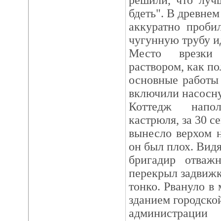
решили, что луч
бдеть". В древнем
аккуратно проби
чугунную трубу и
Место врезки
раствором, как по
основные работы
включили насосн
Коттедж напо
кастрюля, за 30 с
вынесло верхом н
он был плох. Видя
бригадир отваж
перекрыл задвижку
тонко. Рвануло в 
зданием городско
администрац