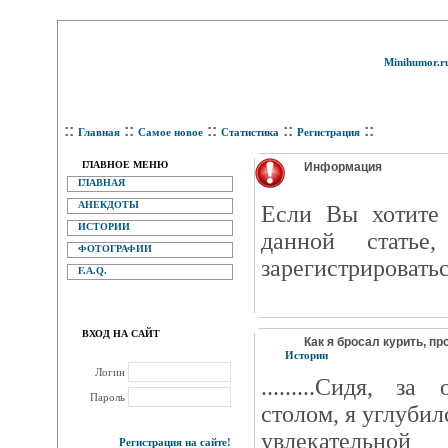
Minihumor.r
::
::
::
::
::
Главная
Самое новое
Статистика
Регистрация
ГЛАВНОЕ МЕНЮ
Информация
ГЛАВНАЯ
АНЕКДОТЫ
Eсли Вы хотите 
ИСТОРИИ
данной статье
ФОТОГРАФИИ
зарегистрироватьс
F.A.Q.
ВХОД НА САЙТ
Как я бросал курить, про
Истории
Логин
.........Сидя, 
Пароль
столом, я углубил
увлекательной
Регистрация на сайте!