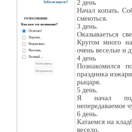
2 день
Забыли пароль?
Начал копать. Со
смеються.
ГОЛОСОВАНИЕ
Как вам это начинание?
3 день.
Отлично!
Оказываеться св
Хорошо.
Кругом много на
Нормально.
очень веселые и 
Неочень.
4 день
Полный ...
Познакомился п
праздника изжари
рыцаря.
5 день.
Я начал под
непередаваемое ч
6 день.
Катаемся на клад
весело.