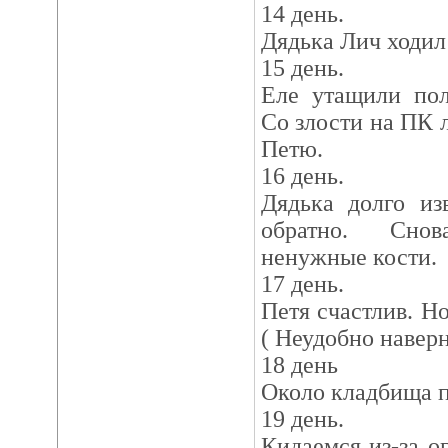
14 день.
Дядька Лич ходил
15 день.
Еле утащили пол
Со злости на ПК л
Петю.
16 день.
Дядька долго из
обратно. Сно
ненужные кости.
17 день.
Петя счастлив. Н
( Неудобно наверн
18 день
Около кладбища п
19 день.
Кидаемся из-за о