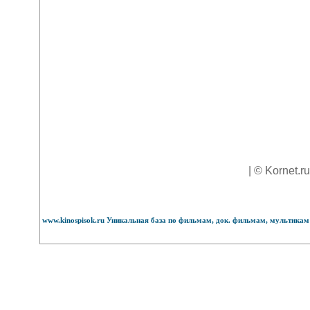
| © Kornet.r
www.kinospisok.ru Уникальная база по фильмам, док. фильмам, мультикам 