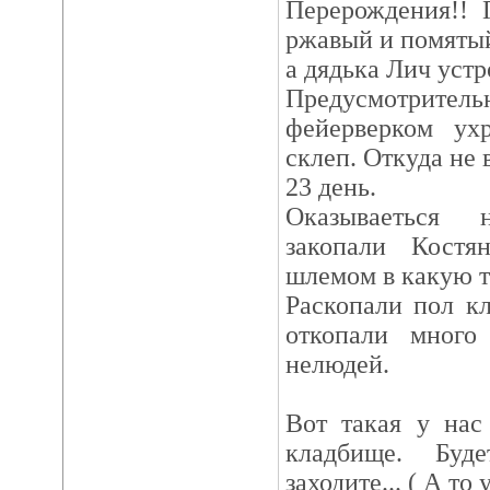
Перерождения!! 
ржавый и помяты
а дядька Лич устр
Предусмотрител
фейерверком ух
склеп. Откуда не 
23 день.
Оказываеться 
закопали Костя
шлемом в какую т
Раскопали пол к
откопали много
нелюдей.
Вот такая у нас
кладбище. Буд
заходите... ( А то