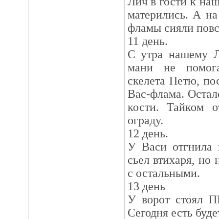
Лич в гости к на
матерились. А на
фламы сияли повс
11 день.
С утра нашему Л
мани не помог
скелета Петю, по
Вас-флама. Остал
кости. Тайком 
ограду.
12 день.
У Васи отгнила 
сьел втихаря, но
с остальными.
13 день
У ворот стоял П
Сегодня есть буде