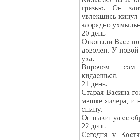
грязью. Он зли
увлекшись кинул 
злорадно ухмыльну
20 день
Откопали Васе но
доволен. У новой 
уха.
Впрочем сам 
кидаешься.
21 день.
Старая Васина го
мешке хилера, и н
спину.
Он выкинул ее обр
22 день
Сегодня у Кост