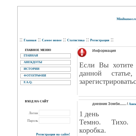
Minihumor.r
::
::
::
::
::
Главная
Самое новое
Статистика
Регистрация
ГЛАВНОЕ МЕНЮ
Информация
ГЛАВНАЯ
АНЕКДОТЫ
Eсли Вы хотите 
ИСТОРИИ
данной статье
ФОТОГРАФИИ
зарегистрироватьс
F.A.Q.
ВХОД НА САЙТ
дневник Зомби....... /
Ане
1 день
Логин
Темно. Тихо. 
Пароль
коробка.
Регистрация на сайте!