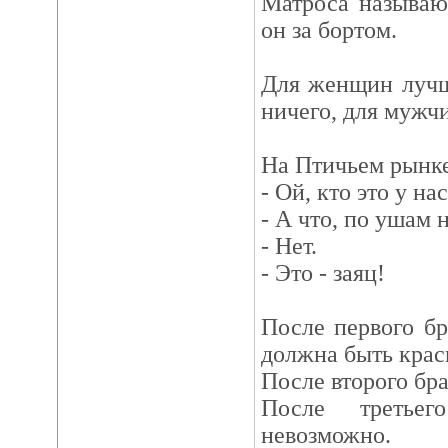
Матроса называю
он за бортом.
Для женщин лучш
ничего, для мужчи
На Птичьем рынке
- Ой, кто это у на
- А что, по ушам 
- Нет.
- Это - заяц!
После первого б
должна быть крас
После второго бра
После третье
невозможно.