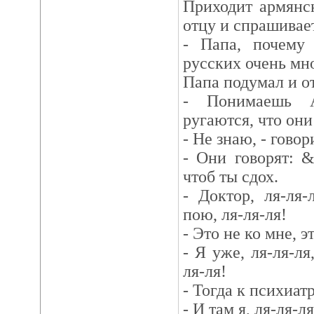
Приходит армянс
отцу и спрашивае
- Папа, почему
русских очень мн
Папа подумал и о
- Понимаешь А
ругаются, что они 
- Не знаю, - гово
- Они говорят: 
чтоб ты сдох.
- Доктор, ля-ля-
пою, ля-ля-ля!
- Это не ко мне, э
- Я уже, ля-ля-ля
ля-ля!
- Тогда к психиат
- И там я, ля-ля-л