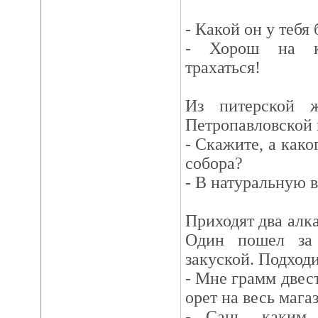
- Какой он у тебя 
- Хорош на ка
трахаться!
Из питерской 
Петропавловской 
- Скажите, а како
собора?
- В натуральную 
Приходят два алка
Один пошел за 
закуской. Подходи
- Мне грамм двести
орет на весь мага
- Сань, каким