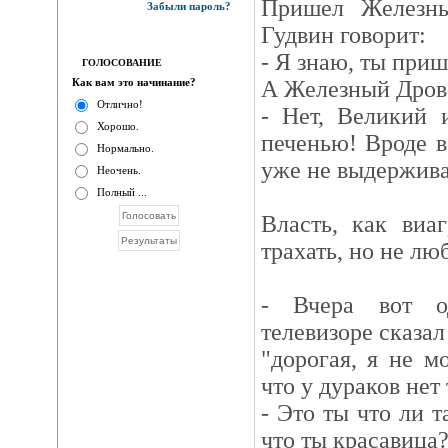
Пришел Железны
Забыли пароль?
Гудвин говорит:
- Я знаю, ты приш
ГОЛОСОВАНИЕ
Как вам это начинание?
А Железный Дрово
Отлично!
- Нет, Великий 
Хорошо.
печенью! Вроде в
Нормально.
уже не выдержива
Неочень.
Полный ...
Власть, как виа
трахать, но не лю
- Вчера вот о
телевизоре сказал
"дорогая, я не м
что у дураков нет
- Это ты что ли т
что ты красавица