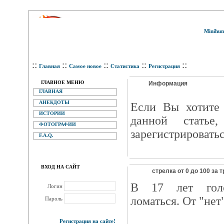
Minihum
::
::
::
::
::
Главная
Самое новое
Статистика
Регистрация
ГЛАВНОЕ МЕНЮ
Информация
ГЛАВНАЯ
АНЕКДОТЫ
Eсли Вы хотите 
ИСТОРИИ
данной статье
ФОТОГРАФИИ
зарегистрироватьс
F.A.Q.
ВХОД НА САЙТ
стрелка от 0 до 100 за 
В 17 лет голо
Логин
ломаться. От "нет"
Пароль
Регистрация на сайте!