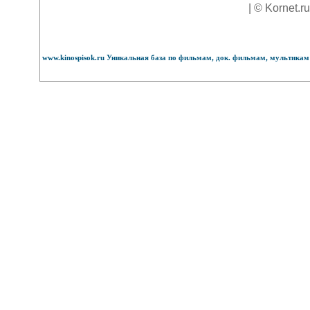
| © Kornet.r
www.kinospisok.ru Уникальная база по фильмам, док. фильмам, мультикам 