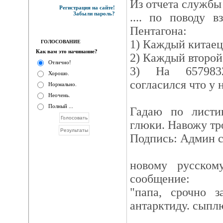
Из отчета службы
Регистрация на сайте!
Забыли пароль?
.... по поводу 
Пентагона:
1) Каждый китаец
ГОЛОСОВАНИЕ
Как вам это начинание?
2) Каждый второй
Отлично!
3) На 6579832
Хорошо.
согласился что у 
Нормально.
Неочень.
Полный ...
Гадаю по листи
глюки. Навожу тр
Подпись: Админ с
новому русском
сообщение:
"папа, срочно з
антарктиду. сыпл