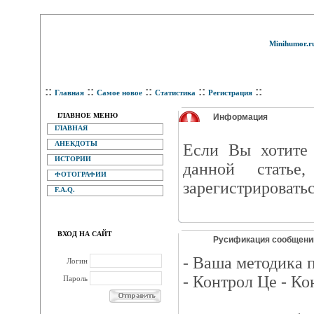
Minihumor.r
::
::
::
::
::
Главная
Самое новое
Статистика
Регистрация
ГЛАВНОЕ МЕНЮ
Информация
ГЛАВНАЯ
АНЕКДОТЫ
Eсли Вы хотите 
ИСТОРИИ
данной статье
ФОТОГРАФИИ
зарегистрироватьс
F.A.Q.
ВХОД НА САЙТ
Русификация сообщени
- Ваша методика 
Логин
- Контрол Це - Ко
Пароль