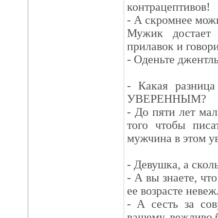
контрацептивов!
- А скромнее мож
Мужик достает 
прилавок и говори
- Оденьте джентль
- Какая разни
УВЕРЕННЫМ?
- До пяти лет мал
того чтобы писа
мужчина в этом у
- Девушка, а скол
- А вы знаете, ч
ее возрасте неве
- А сесть за со
вашему, вежливо 