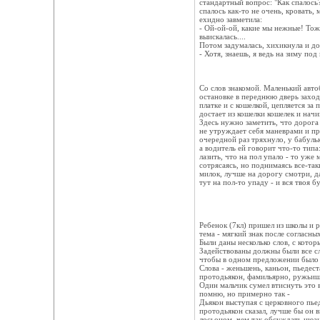
стандартный вопрос: "Как спалось?
спалось как-то не очень, кровать,
ехидно завметила:
- Ой-ой-ой, какие мы нежные! Тож
выискалась....
Потом задумалась, хихикнула и до
- Хотя, знаешь, я ведь на зиму по
Со слов знакомой. Маленький авто
остановке в переднюю дверь заход
платке и с кошелкой, цепляется за
достает из кошелки кошелек и начи
Здесь нужно заметить, что дорога 
не утруждает себя маневрами и пр
очередной раз тряхнуло, у бабульк
а водитель ей говорит что-то типа:
лазить, что на пол упало - то уже
сотрясаясь, но поднимаясь все-таки
милок, лучше на дорогу смотри, да
тут на пол-то упаду - и вся твоя б
Ребенок (7кл) пришел из школы и р
тема - мягкий знак после согласны
Были даны несколько слов, с кото
Задействованы должны были все сло
чтобы в одном предложении было 
Слова - женьшень, каньон, пьедест
протодьякон, фамильярно, ружьиш
Один мальчик сумел втиснуть это 
помню, но примерно так -
Дьякон выступая с церковного пьед
протодьякон сказал, лучше бы он 
лосьоном, чем так обсуждать нюа