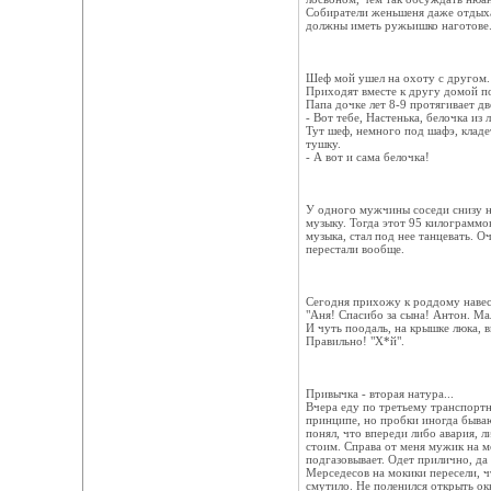
Собиратели женьшеня даже отдыхая
должны иметь ружьишко наготове.
Шеф мой ушел на охоту с другом.
Приходят вместе к другу домой п
Папа дочке лет 8-9 протягивает дв
- Вот тебе, Настенька, белочка из 
Тут шеф, немного под шафэ, кладет
тушку.
- А вот и сама белочка!
У одного мужчины соседи снизу н
музыку. Тогда этот 95 килограммов
музыка, стал под нее танцевать. 
перестали вообще.
Сегодня прихожу к роддому навес
"Аня! Спасибо за сына! Антон. Ма
И чуть поодаль, на крышке люка, в
Правильно! "Х*й".
Привычка - вторая натура...
Вчера еду по третьему транспортн
принципе, но пробки иногда бываю
понял, что впереди либо авария, 
стоим. Справа от меня мужик на м
подгазовывает. Одет прилично, да
Мерседесов на мокики пересели, ч
смутило. Не поленился открыть ок