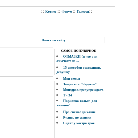
::
::
::
::
Kornet
Форум
Галерея
Поиск по сайту
САМОЕ ПОПУЛЯРНОЕ
ОТМАЗКИ (и что они
означают на ...
15 способов ошарашить
девушку
Моя семья
Запросы в "Яндексе"
Минздрав предупреждает.
Т - 34
Парковка только для
женщин!
Про свежее дыхание
Рулить по-женски
Сидят у костра трое