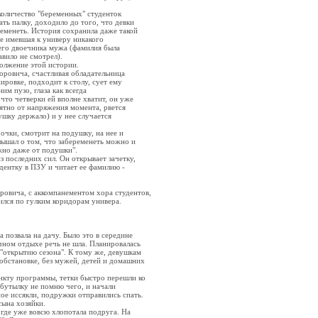
 количество "беременных" студенток
ать палку, доходило до того, что девки
ременеть. История сохранила даже такой
не имевшая к универу никакого
оего двоечника мужа (фамилия была
авило не смотрел).
олжение этой истории.
оровича, счастливая обладательница
ировке, подходит к столу, сует ему
им пузо, глаза как всегда
что четверки ей вполне хватит, он уже
оятно от напряжения момента, рвется
ушку держало) и у нее случается
очки, смотрит на подушку, на нее и
слышал о том, что забеременеть можно и
ожно даже от подушки".
з последних сил. Он открывает зачетку,
удентку в ПЗУ и читает ее фамилию -
ровича, с аккомпанементом хора студентов,
ился по гулким коридорам универа.
 позвала на дачу. Было это в середине
чном отдыхе речь не шла. Планировалась
"открытию сезона". К тому же, девушкам
обстановке, без мужей, детей и домашних
нкту программы, тетки быстро перешли ко
 бутылку не помню чего, и начали
ное иссякли, подружки отправились спать.
сына хозяйки.
где уже вовсю хлопотала подруга. На