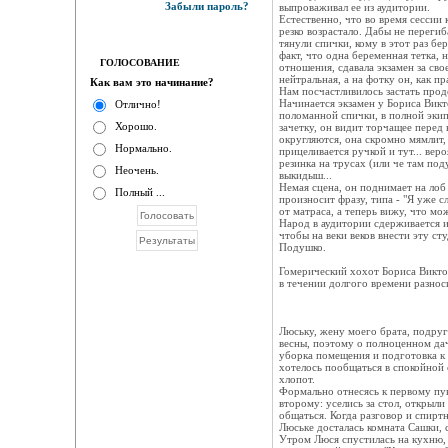
Забыли пароль?
выпроваживал ее из аудитории.
Естественно, что во время сессии
резко возрастало. Дабы не перегиб
тянули спички, кому в этот раз бе
факт, что одна беременная тетка, 
ГОЛОСОВАНИЕ
отношения, сдавала экзамен за св
нейтральная, а на фотку он, как пр
Как вам это начинание?
Нам посчастливилось застать прод
Начинается экзамен у Бориса Викт
Отлично!
поломанной спички, в полной экип
Хорошо.
зачетку, он видит торчащее перед н
округляются, она скромно мямлит, 
Нормально.
прицеливается ручкой и тут... вер
резинка на трусах (или че там под
Неочень.
выкидыш...
Немая сцена, он поднимает на лоб 
Полный ...
произносит фразу, типа - "Я уже 
от матраса, а теперь вижу, что м
Народ в аудитории сдерживается и
чтобы на веки веков внести эту ст
Подушко.
Гомерический хохот Бориса Викто
в течении долгого времени разнос
Люську, жену моего брата, подруга
весны, поэтому о полноценном да
уборка помещения и подготовка к 
хотелось пообщаться в спокойной 
хлопот.
Формально отнесясь к первому пу
второму: уселись за стол, открыли
общаться. Когда разговор и спирт
Люське досталась комната Сашки, 
Утром Люся спустилась на кухню, 