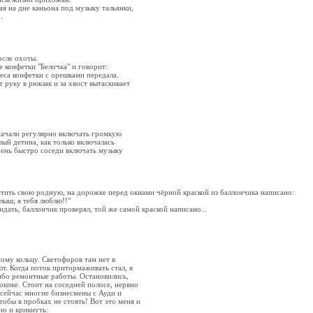
 на дне каньона под музыку тальянки,
.
осле охоты.
е конфетки "Белочка" и говорит:
леса конфетки с орешками передала.
 руку в рюкзак и за хвост вытаскивает
ачали регулярно включать громкую
ый детина, как только включалась
Очень быстро соседи включать музыку
тить свою родную, на дорожке перед окнами чёрной краской из баллончика написано:
лыш, я тебя люблю!!"
идать, баллончик проверял, той же самой краской написано...
ому кольцу. Светофоров там нет в
т. Когда поток притормаживать стал, я
либо ремонтные работы. Остановились,
окике. Стоит на соседней полосе, нервно
 сейчас многие бизнесмены с Ауди и
тобы в пробках не стоять! Вот это меня и
но и крикнуть: