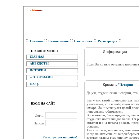
::
::
::
::
::
Главная
Самое новое
Статистика
Регистрация
ГЛАВНОЕ МЕНЮ
Информация
ГЛАВНАЯ
АНЕКДОТЫ
Eсли Вы хотите оставить коммента
ИСТОРИИ
ФОТОГРАФИИ
F.A.Q.
Кремль /
Истории
Да уж, студенческие истории, это
Был у нас такой преподаватель, ка
ВХОД НА САЙТ
уникальная, со своеобразной логи
юмора. За ним тянулся целый хвос
непрерывно обновлялся.
В частности, было предание, что
Логин
студентке поставил два балла. От 
схватки и она начала рожать, пре
Пароль
успешно.
Так это было, или не так, мне неиз
когда на экзамене он видел береме
Регистрация на сайте!
зачетку, ставил туда оценку, кото