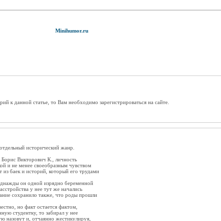
Minihumor.ru
рий к данной статье, то Вам необходимо зарегистрироваться на сайте.
 отдельный исторический жанр.
к Борис Викторович К., личность
кой и не менее своеобразным чувством
т из баек и историй, который его трудами
 однажды он одной изрядно беременной
расстройства у нее тут же начались
дание сохранило также, что роды прошли
вестно, но факт остается фактом,
нную студентку, то забирал у нее
рую назовут и, отчаянно жестикулируя,