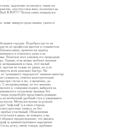
голову, задумчиво посмотрел, таким же
анство, опустил глаза вниз, посмотрел на
е$$нА В РОТ!!!" Потом опять повернулся
и, ловко лавируя среди машин, укатил в
ебольшом городке. Подобрал где-то на
Будучи по профессии врачом и гуманистом
 Наложил шину, приютил на период
клемалось и освоилось дома и на
шки. Поначалу всех умиляла его природная
ерь. Однако, если кошки требуют питания
 заглядыванием в глаза, этот милый
, причем не только по двери, но и по
омность всем довольно быстро. На
 из "домашнего террориста" зимнюю шапочку
ию гуманиста, ответил категорическим
ря при случае в лес, и временно, до
аж. С несправедливым, по его мнению,
ласился и, совершив подкоп, выбрался на
аправился к соседскому крыльцу без
Теперь попробуйте представить реакцию
рь на необычный дробный стук и увидевшего
ед носом. Метнулся мужик за ружьем.
удет "пиф-паф" и в свою очередь
стрел вдогонку грянул, но без
ре прибыл участковый. Объяснениям
остучался в дверь, не поверил, а вы
л обидное предположение, что явилась
 штраф за административное нарушение
. Сосед долго, мягко говоря, пребывал