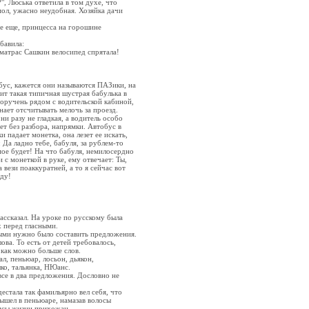
", Люська ответила в том духе, что
 мол, ужасно неудобная. Хозяйка дачи
е еще, принцесса на горошине
бавила:
д матрас Сашкин велосипед спрятала!
бус, кажется они называются ПАЗики, на
ит такая типичная шустрая бабулька в
 поручень рядом с водительской кабиной,
нает отсчитывать мелочь за проезд.
ни разу не гладкая, а водитель особо
ет без разбора, напрямки. Автобус в
и падает монетка, она лезет ее искать,
 Да ладно тебе, бабуля, за рублем-то
 мое будет! На что бабуля, немилосердно
 с монеткой в руке, ему отвечает: Ты,
 вези поаккуратней, а то я сейчас вот
уду!
ассказал. На уроке по русскому была
х перед гласными.
рыми нужно было составить предложения.
ва. То есть от детей требовалось,
как можно больше слов.
ал, пеньюар, лосьон, дьякон,
ко, тальянка, НЮанс.
все в два предложения. Дословно не
естала так фамильярно вел себя, что
вышел в пеньюаре, намазав волосы
нсы жизни прихожан.