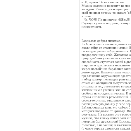
- Эй, мужик! А ты стоишь чо?
Мужик медленно повернул ко мне 
взглядом обвел окружающее простр
свой мокик и почему-то сказал: "
ко мне:
- Чо, ЧО?!! По привычке, б$$дь!!!
Стукнул кулаком по рулю, газанул 
неизвестность.
Рассказала добрая знакомая.
Ее брат живет в частном доме в н
охоте зайца со сломанной лапой. 
по натуре, решил зайца вылечить.
выздоровления у себя. Животное о
приусадебном участке не хуже ко
способность стучаться лапой в дв
и прочего довольствия мяуканьем и
зверек настойчиво барабанил лапой
домочадцам. Надоела такая нескр
предложения окружающих сделать
и обед доктор, потвердив репутац
отказом и обещанием выпустить зве
отправки в лес, отселил его в гар
заключением в узилище заяц не сог
свободу на соседском участке. И н
страха и излишних размышлений. 
соседа-охотника, открывшего две
потенциальную добычу у себе пер
Зайчик смекнул таки, что сейчас б
метнулся подальше от крыльца. Вы
результата. На выстрел этот вско
мужика, что к нему явился заяц и п
поверили бы, друзья мои? Высказа
"белочка", а не зайчик, и взыскал
(в черте города охотиться нельзя)