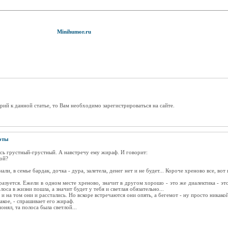
Minihumor.ru
рий к данной статье, то Вам необходимо зарегистрироваться на сайте.
оты
весь грустный-грустный. А навстречу ему жираф. И говорит:
кой?
али, в семье бардак, дочка - дура, залетела, денег нет и не будет... Короче хреново все, вот
бразуется. Ежели в одном месте хреново, значит в другом хорошо - это же диалектика - э
лоса в жизни пошла, а значит будет у тебя и светлая обязательно...
и на том они и расстались. Но вскоре встречаются они опять, а бегемот - ну просто никакой
такое, - спрашивает его жираф.
понял, та полоса была светлой...