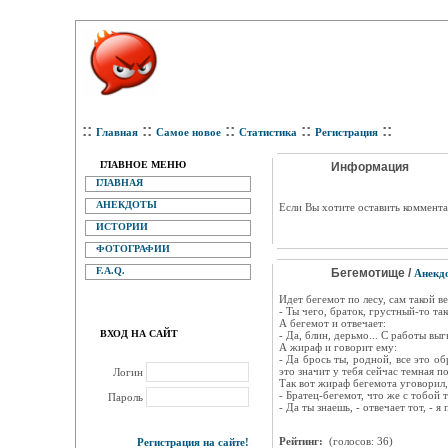
::
::
::
::
::
Главная
Самое новое
Статистика
Регистрация
ГЛАВНОЕ МЕНЮ
Информация
ГЛАВНАЯ
АНЕКДОТЫ
Eсли Вы хотите оставить коммента
ИСТОРИИ
ФОТОГРАФИИ
F.A.Q.
Бегемотище /
Анекд
Идет бегемот по лесу, сам такой 
- Ты чего, браток, грустный-то та
А бегемот и отвечает:
ВХОД НА САЙТ
- Да, блин, дерьмо... С работы выгн
А жираф и говорит ему:
- Да брось ты, родной, все это о
это значит у тебя сейчас темная по
Логин
Так вот жираф бегемота уговорил, 
- Братец-бегемот, что же с тобой 
Пароль
- Да ты знаешь, - отвечает тот, - я 
Рейтинг:
(голосов: 36)
Регистрация на сайте!