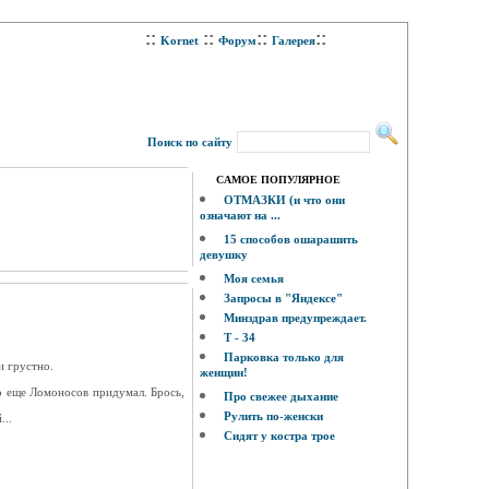
::
::
::
::
Kornet
Форум
Галерея
Поиск по сайту
САМОЕ ПОПУЛЯРНОЕ
ОТМАЗКИ (и что они
означают на ...
15 способов ошарашить
девушку
Моя семья
Запросы в "Яндексе"
Минздрав предупреждает.
Т - 34
Парковка только для
 и грустно.
женщин!
то еще Ломоносов придумал. Брось,
Про свежее дыхание
Рулить по-женски
...
Сидят у костра трое