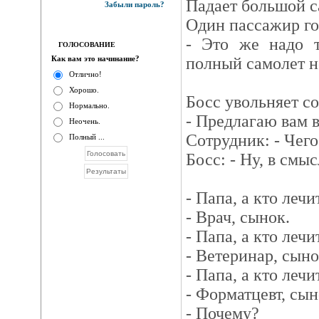
Падает большой с
Забыли пароль?
Один пассажир го
- Это же надо т
ГОЛОСОВАНИЕ
Как вам это начинание?
полный самолет н
Отлично!
Хорошо.
Босс увольняет с
Нормально.
- Предлагаю вам в
Неочень.
Сотрудник: - Чег
Полный ...
Босс: - Ну, в смыс
- Папа, а кто леч
- Врач, сынок.
- Папа, а кто леч
- Ветеринар, сыно
- Папа, а кто леч
- Форматцевт, сын
- Почему?