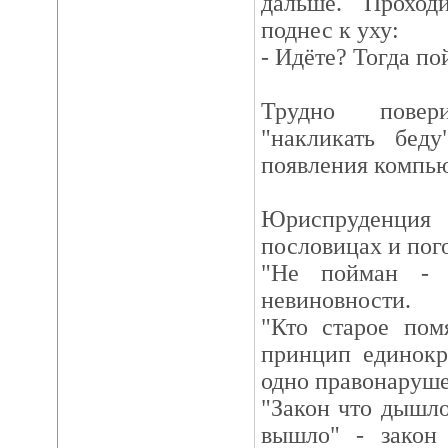
дальше. Проход
поднес к уху:
- Идёте? Тогда по
Трудно повер
"накликать беду
появления компью
Юриспруденция
пословицах и пог
"Не пойман - 
невиновности.
"Кто старое пом
принцип единокр
одно правонаруше
"Закон что дышло
вышло" - закон 