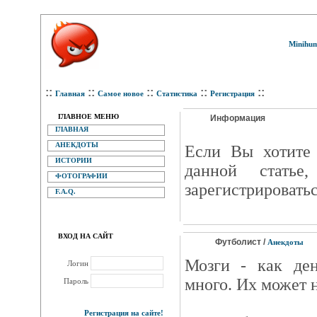
Minihum
::
::
::
::
::
Главная
Самое новое
Статистика
Регистрация
ГЛАВНОЕ МЕНЮ
Информация
ГЛАВНАЯ
АНЕКДОТЫ
Eсли Вы хотите 
ИСТОРИИ
данной статье
ФОТОГРАФИИ
зарегистрироватьс
F.A.Q.
ВХОД НА САЙТ
Футболист /
Анекдоты
Мозги - как де
Логин
много. Их может н
Пароль
Регистрация на сайте!