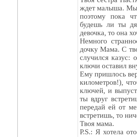
ждет малыша. Мы 
поэтому пока чт
будешь ли ты дя
девочка, то она хо
Немного странно
дочку Мама. С тв
случился казус: 
ключи оставил вн
Ему пришлось вер
километров!), чт
ключей, и выпус
ты вдруг встрет
передай ей от ме
встретишь, то нич
Твоя мама.
P.S.: Я хотела от