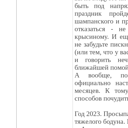
быть под напря
праздник прой
шампанского и пр
отказаться - н
крысиному. И ещ
не забудьте писк
(или тем, что у в
и говорить не
ближайшей помойк
А вообще, по
официально наст
месяцев. К том
способов почудит
Год 2023. Просып
тяжелого бодуна.