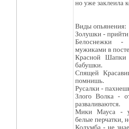
но уже заклеила к
Виды опьянения:
Золушки - прийти
Белоснежки -
мужиками в посте
Красной Шапки 
бабушки.
Спящей Красави
помнишь.
Русалки - пахнеш
Злого Волка - о
разваливаются.
Мики Мауса - у
белые перчатки, н
Колумба - не зна