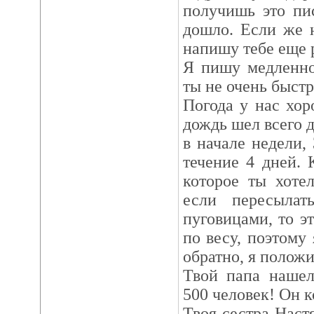
получишь это пис
дошло. Если же н
напишу тебе ещe р
Я пишу медленно
ты не очень быстр
Погода у нас хо
дождь шел всего д
в начале недели, 
течение 4 дней. 
которое ты хотел
если пересыла
пуговицами, то э
по весу, поэтому
обратно, я полож
Твой папа нашeл
500 человек! Он к
Твоя сестра Наст