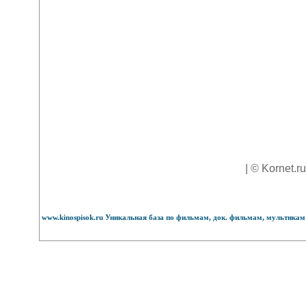
| © Kornet.r
www.kinospisok.ru Уникальная база по фильмам, док. фильмам, мультикам 