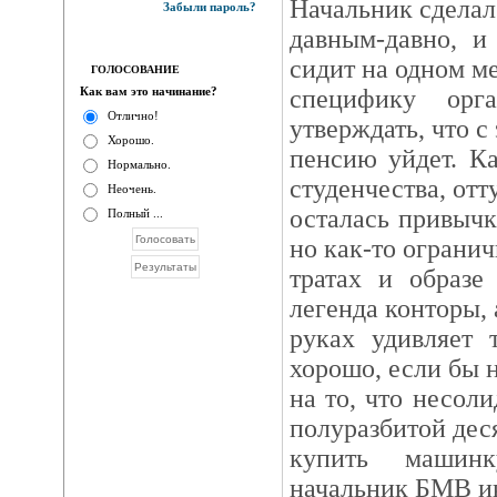
Начальник сделал
Забыли пароль?
давным-давно, и
сидит на одном ме
ГОЛОСОВАНИЕ
Как вам это начинание?
специфику орг
Отлично!
утверждать, что с 
Хорошо.
пенсию уйдет. Ка
Нормально.
студенчества, отт
Неочень.
осталась привычк
Полный ...
но как-то огранич
тратах и образе
легенда конторы, 
руках удивляет 
хорошо, если бы 
на то, что несол
полуразбитой деся
купить машинк
начальник БМВ ик