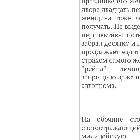
празднике его же
дворе двадцать пе
женщина тоже че
получать. Не выд
перспективы пот
забрал десятку и 
продолжает ездит
страхом самого ж
"рейпа" личн
запрещено даже о
автопрома.
На обочине сто
светоотражающий
милицейскую ф