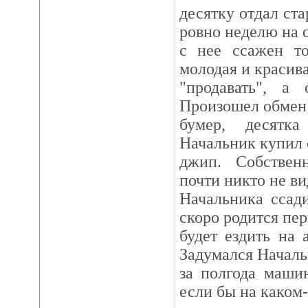
десятку отдал ст
ровно неделю на 
с нее ссажен т
молодая и красива
"продавать", а 
Произошел обмен:
бумер, десятк
Начальник купил 
джип. Собствен
почти никто не ви
Начальника ссад
скоро родится пер
будет ездить на
Задумался Началь
за полгода маши
если бы на каком