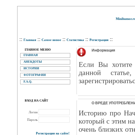
Minihumor.r
::
::
::
::
::
Главная
Самое новое
Статистика
Регистрация
ГЛАВНОЕ МЕНЮ
Информация
ГЛАВНАЯ
АНЕКДОТЫ
Eсли Вы хотите 
ИСТОРИИ
данной статье
ФОТОГРАФИИ
зарегистрироватьс
F.A.Q.
ВХОД НА САЙТ
О ВРЕДЕ УПОТРЕБЛЕН
Историю про Нач
Логин
который с этим н
Пароль
очень близких от
Регистрация на сайте!