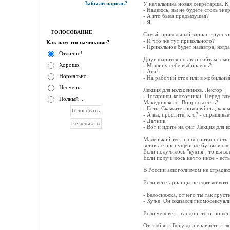
Забыли пароль?
У начальника новая секретарша. К
- Надеюсь, вы не будете столь эн
- А кто была предыдущая?
- Я.
ГОЛОСОВАНИЕ
Самый прикольный вариант русской
- И что же тут прикольного?
Как вам это начинание?
- Прикольное будет назавтра, когд
Отлично!
Друг шарится по авто-сайтам, см
Хорошо.
- Машину себе выбираешь?
- Ага!
Нормально.
- На рабочий стол или в мобильны
Неочень.
Лекция для колхозников. Лектор:
- Товарищи колхозники. Перед вам
Полный ...
Македонского. Вопросы есть?
- Есть. Скажите, пожалуйста, как 
- А вы, простите, кто? - спрашивае
- Дачник.
- Вот и идите на фиг. Лекция для к
Маленький тест на воспитанность:
вставьте пропущенные буквы в сло
Если получилось "кухня", то вы в
Если получилось нечто иное - есть
В России алкоголизмом не страдаю
Если вегетарианцы не едят животн
- Белоснежка, отчего ты так грус
- Хуже. Он оказался гномосексуал
Если человек - гандон, то отношен
От любви к Богу до ненависти к лю