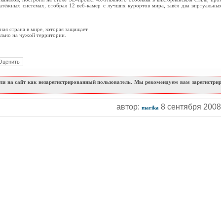
латёжных системах, отобрал 12 веб-камер с лучших курортов мира, завёл два виртуальных
ная страна в мире, которая защищает
ельно на чужой территории.
и на сайт как незарегистрированный пользователь. Мы рекомендуем вам зарегистриро
автор:
8 сентября 200
marika