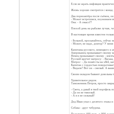
Если не жрать инфляция практичес
Жизнь хорошо смотрится с конца; л
Два порноактёра после съёмок, он
- Может встретимся, поужинаем вм
Она: - А смысл??
Плохой день на рыбалке лучше, ч
В настоящее время известен тольк
- Больной, просыпайтесь, сейчас м
- Может, не надо, доктор? У меня
Капитаны русского, немецкого и а
Американец приказывает своему ма
Немец приказывает своему - влезть
Русский кричит матросу: - Васька, 
Матрос: - Да пошёл ты на х&й, ка
Капитан с гордостью поворачивает
- Видали? Вот он - смелый. А ваши
Своим окладом бывают довольны то
Удивительное рядом.
Таможенник Петров, просто закрыв 
- Света, а давай я твой портфель п
- Да он не тяжелый.
- А я и не сильный!
Дед Иван упал с десятого этажа и 
Собака - друг чебурека.
Подключил 400 теле- и 800 радио