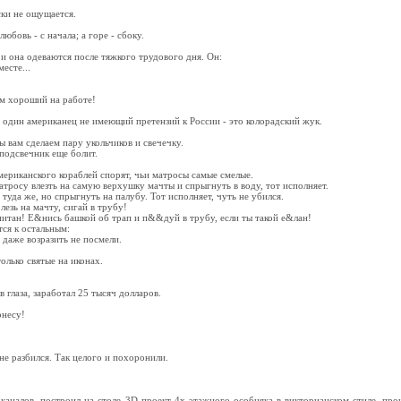
ки не ощущается.
юбовь - с начала; а горе - сбоку.
 и она одеваются после тяжкого трудового дня. Он:
есте...
ем хороший на работе!
о один американец не имеющий претензий к России - это колорадский жук.
ы вам сделаем пару укольчиков и свечечку.
 подсвечник еще болит.
мериканского кораблей спорят, чьи матросы самые смелые.
тросу влезть на самую верхушку мачты и спрыгнуть в воду, тот исполняет.
 туда же, но спрыгнуть на палубу. Тот исполняет, чуть не убился.
лезь на мачту, сигай в трубу!
питан! Е&нись башкой об трап и п&&дуй в трубу, если ты такой е&лан!
ся к остальным:
 даже возразить не посмели.
лько святые на иконах.
глаза, заработал 25 тысяч долларов.
онесу!
не разбился. Так целого и похоронили.
каналов, построил на столе 3D-проект 4х-этажного особняка в викторианском стиле, прои