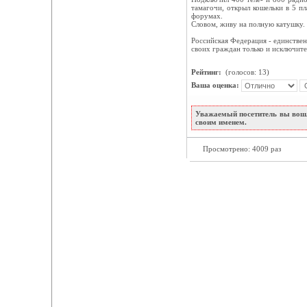
тамагочи, открыл кошельки в 5 п
форумах.
Словом, живу на полную катушку.
Российская Федерация - единствен
своих граждан только и исключит
Рейтинг:
(голосов: 13)
Ваша оценка:
Уважаемый посетитель вы вошл
своим именем.
Просмотрено: 4009 раз