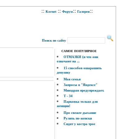
::
::
::
::
Kornet
Форум
Галерея
Поиск по сайту
САМОЕ ПОПУЛЯРНОЕ
ОТМАЗКИ (и что они
означают на ...
15 способов ошарашить
девушку
Моя семья
Запросы в "Яндексе"
Минздрав предупреждает.
Т - 34
Парковка только для
женщин!
Про свежее дыхание
Рулить по-женски
Сидят у костра трое