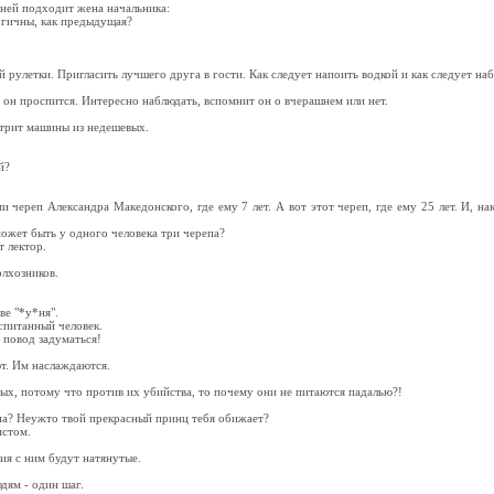
 ней подходит жена начальника:
ергичны, как предыдущая?
 рулетки. Пригласить лучшего друга в гости. Как следует напоить водкой и как следует на
а он проспится. Интересно наблюдать, вспомнит он о вчерашнем или нет.
отрит машины из недешевых.
й?
и череп Александра Македонского, где ему 7 лет. А вот этот череп, где ему 25 лет. И, н
может быть у одного человека три черепа?
т лектор.
олхозников.
ве "*у*ня".
оспитанный человек.
 повод задуматься!
т. Им наслаждаются.
ых, потому что против их убийства, то почему они не питаются падалью?!
тна? Неужто твой прекрасный принц тебя обижает?
истом.
ия с ним будут натянутые.
дям - один шаг.