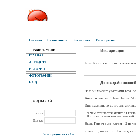
::
::
::
::
::
Главная
Самое новое
Статистика
Регистрация
ГЛАВНОЕ МЕНЮ
Информация
ГЛАВНАЯ
АНЕКДОТЫ
Eсли Вы хотите оставить коммента
ИСТОРИИ
ФОТОГРАФИИ
F.A.Q.
До свадьбы заживёт
Человек мыслит участками тела, 
Анонс новостей: "Певец Борис М
ВХОД НА САЙТ
Ищу пассивного друга для активн
- А чем отличается экспат от гаст
Логин
- Да практически тем же, чем гей
Пароль
Наша Таня громко плачет - 2 полос
Самое страшное - это банка тушен
Регистрация на сайте!