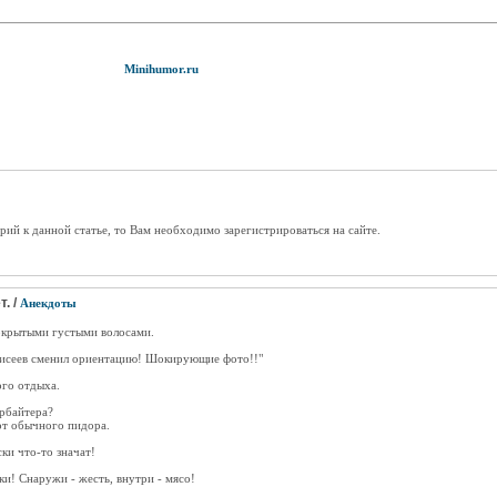
Minihumor.ru
рий к данной статье, то Вам необходимо зарегистрироваться на сайте.
. /
Анекдоты
покрытыми густыми волосами.
оисеев сменил ориентацию! Шокирующие фото!!"
ого отдыха.
арбайтера?
 от обычного пидора.
ки что-то значат!
ки! Снаружи - жесть, внутри - мясо!