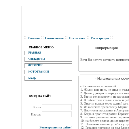
::
::
::
::
::
Главная
Самое новое
Статистика
Регистрация
ГЛАВНОЕ МЕНЮ
Информация
ГЛАВНАЯ
АНЕКДОТЫ
Eсли Вы хотите оставить коммента
ИСТОРИИ
ФОТОГРАФИИ
F.A.Q.
- Из школьных сочи
- Из школьных сочинений
1. Жилин всю ночь не спал, и толь
2. Денис Давыдо повернулся к жен
ВХОД НА САЙТ
3. Барин сел в карету и предостав
4. В библеотеке стояли столы и ре
5. Онегин вышел через задний ход
6. Из женских прелестей у Марии Б
Логин
7. Плотность населения в Австрал
8. Когда я прочитал роман Горьког
Пароль
9. стихотворение написано в рифм
10. на берегу доярка доила корову
11. Плюшкин навалил у себя в угл
Регистрация на сайте!
12. Герасим поставил на пол блюде