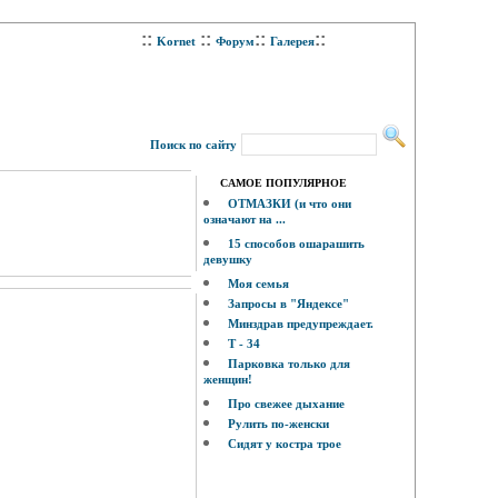
::
::
::
::
Kornet
Форум
Галерея
Поиск по сайту
САМОЕ ПОПУЛЯРНОЕ
ОТМАЗКИ (и что они
означают на ...
15 способов ошарашить
девушку
Моя семья
Запросы в "Яндексе"
Минздрав предупреждает.
Т - 34
Парковка только для
женщин!
Про свежее дыхание
Рулить по-женски
Сидят у костра трое