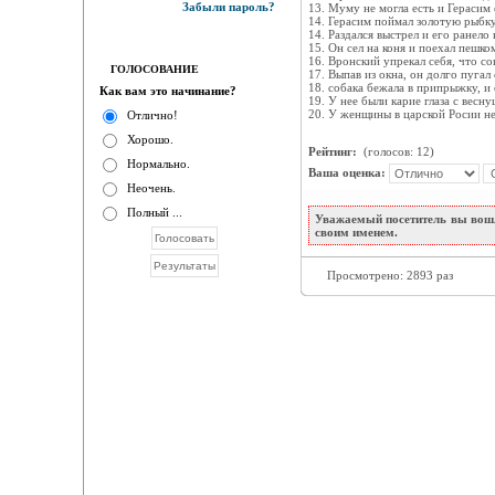
Забыли пароль?
13. Муму не могла есть и Герасим
14. Герасим поймал золотую рыбку 
14. Раздался выстрел и его ранело
15. Он сел на коня и поехал пешко
16. Вронский упрекал себя, что с
ГОЛОСОВАНИЕ
17. Выпав из окна, он долго пуга
18. собака бежала в припрыжку, и 
Как вам это начинание?
19. У нее были карие глаза с весн
20. У женщины в царской Росии не
Отлично!
Хорошо.
Рейтинг:
(голосов: 12)
Нормально.
Ваша оценка:
Неочень.
Полный ...
Уважаемый посетитель вы вошл
своим именем.
Просмотрено: 2893 раз