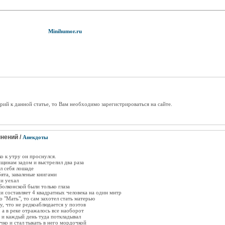
Minihumor.ru
рий к данной статье, то Вам необходимо зарегистрироваться на сайте.
нений /
Анекдоты
ко к утру он проснулся.
щинам задом и выстрелил два раза
ил себя лошаде
бята, заваленые книгами
 и уехал
олконской были только глаза
ии составляет 4 квадратных человека на один мнтр
о "Мать", то сам захотел стать матерью
у, что не редкоаблюдается у поэтов
, а в реке отражалось все наоборот
у и каждый день туда поткладывал
чко и стал тыкать в него мордочкой