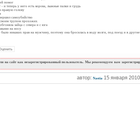
 ей помог
- и теперь у него есть корова, лыжные палки и грудь
 в правую голову
м
овершил самоубийство
л своим трупом прохожих
обгоняла зайца с севера и с юга
ушками на носу
 было никаких прав на мужчину, поэтому она бросилась в воду волги, под поезд и в другие
и на сайт как незарегистрированный пользователь. Мы рекомендуем вам зарегистриро
автор:
15 января 201
Nastia