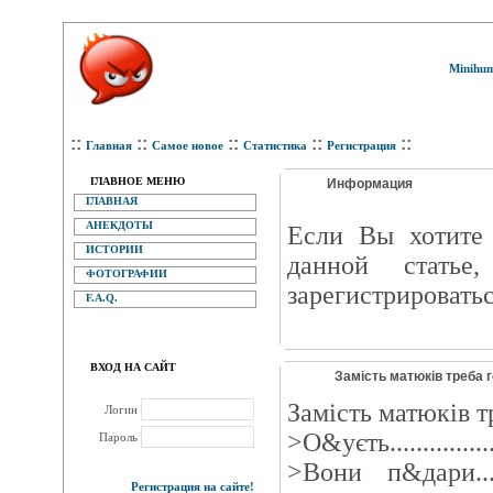
Minihum
::
::
::
::
::
Главная
Самое новое
Статистика
Регистрация
ГЛАВНОЕ МЕНЮ
Информация
ГЛАВНАЯ
АНЕКДОТЫ
Eсли Вы хотите 
ИСТОРИИ
данной статье
ФОТОГРАФИИ
зарегистрироватьс
F.A.Q.
ВХОД НА САЙТ
Замiсть матюків треба г
Замiсть матюків т
Логин
>О&уєть.............
Пароль
>Вони п&дари...
Регистрация на сайте!