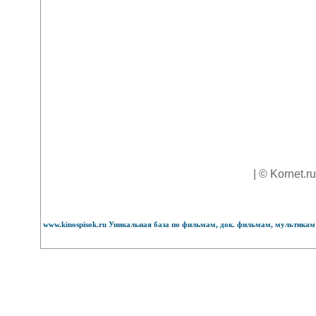
| © Kornet.r
www.kinospisok.ru Уникальная база по фильмам, док. фильмам, мультикам 