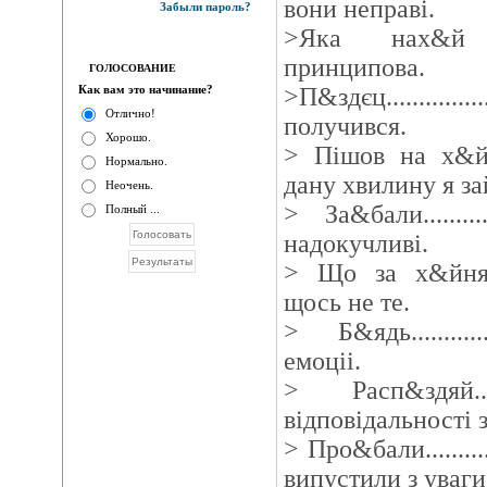
вони неправi.
Забыли пароль?
>Яка нах&й р
принципова.
ГОЛОСОВАНИЕ
Как вам это начинание?
>П&здєц...........
Отлично!
получився.
Хорошо.
> Пішов на х&й...
Нормально.
дану хвилину я за
Неочень.
> За&бали........
Полный ...
надокучливi.
> Що за х&йня...
щось не те.
> Б&ядь.........
емоцii.
> Расп&здяй..
відповідальностi 
> Про&бали........
випустили з уваги