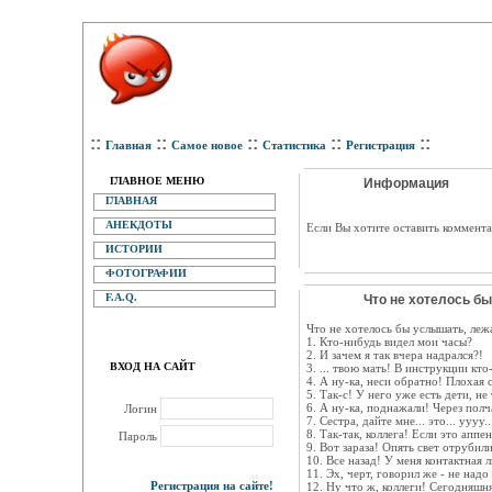
::
::
::
::
::
Главная
Самое новое
Статистика
Регистрация
ГЛАВНОЕ МЕНЮ
Информация
ГЛАВНАЯ
АНЕКДОТЫ
Eсли Вы хотите оставить коммента
ИСТОРИИ
ФОТОГРАФИИ
F.A.Q.
Что не хотелось бы
Что не хотелось бы услышать, леж
1. Кто-нибудь видел мои часы?
2. И зачем я так вчера надрался?!
ВХОД НА САЙТ
3. ... твою мать! В инструкции кт
4. А ну-ка, неси обратно! Плохая 
5. Так-с! У него уже есть дети, не 
6. А ну-ка, поднажали! Через полч
Логин
7. Сестра, дайте мне... это... уууу...
8. Так-так, коллега! Если это аппе
Пароль
9. Вот зараза! Опять свет отрубили
10. Все назад! У меня контактная л
11. Эх, черт, говорил же - не над
Регистрация на сайте!
12. Ну что ж, коллеги! Сегодняшня