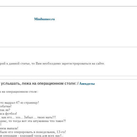
Minihumor.ru
рий к данной статье, то Вам необходимо зарегистрироваться на сайте.
 услышать, лежа на операционном столе: /
Анекдоты
а на операционном столе:
о-то выдрал 47-ю страницу!
собачка!
так ли?
аса футбол!
 как его... эээ... Забыл ... твою мать!!!
ндикс, то тогда вот эта штуковина что такое?!
!
инза выпала!
о было его оперировать в понедельник, 13-го!
я операция - хороший урок для всех нас!..