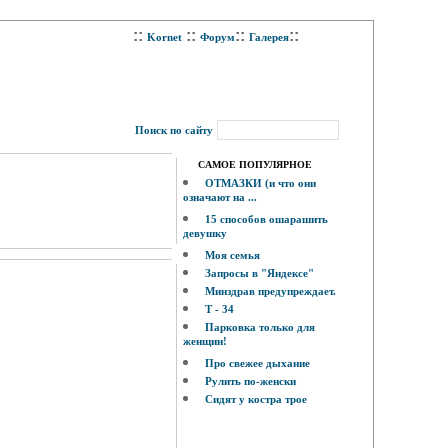
::
::
::
::
Kornet
Форум
Галерея
Поиск по сайту
САМОЕ ПОПУЛЯРНОЕ
ОТМАЗКИ (и что они
означают на ...
15 способов ошарашить
девушку
Моя семья
Запросы в "Яндексе"
Минздрав предупреждает.
Т - 34
Парковка только для
женщин!
Про свежее дыхание
Рулить по-женски
Сидят у костра трое