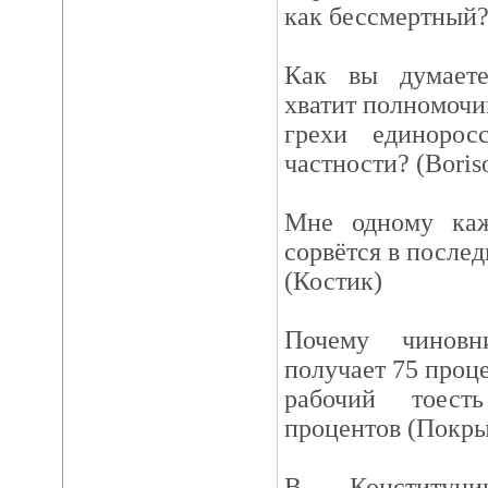
как бессмертный?
Как вы думаете
хватит полномочи
грехи единоро
частности? (Boris
Мне одному каж
сорвётся в после
(Костик)
Почему чинов
получает 75 проце
рабочий тоес
процентов (Покр
В Конституци