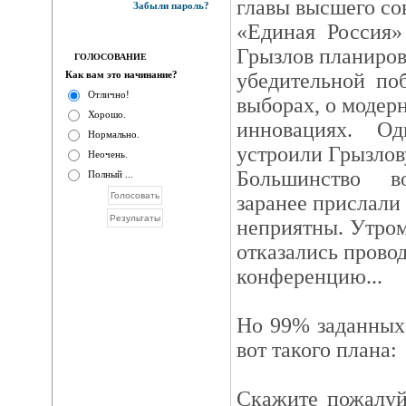
главы высшего со
Забыли пароль?
«Единая Россия»
Грызлов планиров
ГОЛОСОВАНИЕ
Как вам это начинание?
убедительной по
Отлично!
выборах, о модер
Хорошо.
инновациях. О
Нормально.
устроили Грызлов
Неочень.
Большинство в
Полный ...
заранее прислали
неприятны. Утром
отказались прово
конференцию...
Но 99% заданных
вот такого плана:
Скажите пожалуй