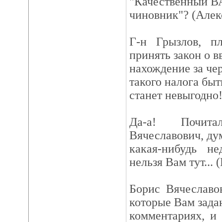
"Качественный В
чиновник"? (Алек
Г-н Грызлов, п
принять закон о в
нахождение за че
такого налога бы
станет невыгодно!
Да-а! Почита
Вячеславович, ду
какая-нибудь н
нельзя Вам тут... 
Борис Вячеславо
которые Вам зад
комментариях, и