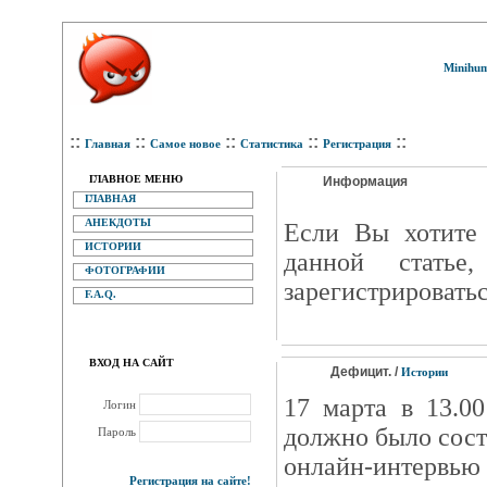
Minihum
::
::
::
::
::
Главная
Самое новое
Статистика
Регистрация
ГЛАВНОЕ МЕНЮ
Информация
ГЛАВНАЯ
АНЕКДОТЫ
Eсли Вы хотите 
ИСТОРИИ
данной статье
ФОТОГРАФИИ
зарегистрироватьс
F.A.Q.
ВХОД НА САЙТ
Дефицит. /
Истории
17 марта в 13.0
Логин
должно было сост
Пароль
онлайн-интервью
Регистрация на сайте!