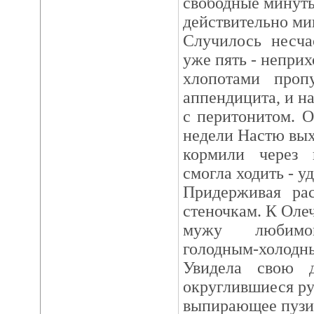
свободные минут
действительно ми
Случилось несча
уже пять - неприх
хлопотами проп
аппендицита, и на
с перитонитом. О
недели Настю вы
кормили через 
смогла ходить - у
Придерживая ра
стеночкам. К Олеч
мужу любимом
голодным-холодн
Увидела свою 
округлившиеся р
выпирающее пузи