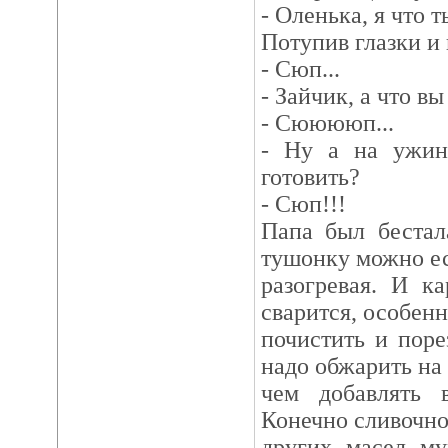
- Оленька, я что 
Потупив глазки и 
- Сюп...
- Зайчик, а что вы
- Сююююп...
- Ну а на ужин
готовить?
- Сюп!!!
Папа был бестал
тушонку можно ес
разогревая. И к
сварится, особенн
почистить и поре
надо обжарить на
чем добавлять 
Конечно сливочно
других масел му