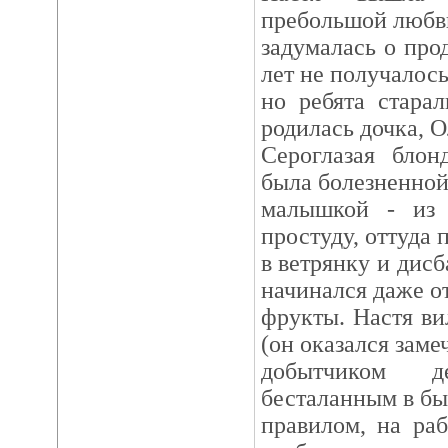
пребольшой любви
задумалась о про
лет не получалось
но ребята старал
родилась дочка, О
Сероглазая блон
была болезненной
малышкой - из 
простуду, оттуда 
в ветрянку и дисб
начинался даже от
фрукты. Настя ви
(он оказался зам
добытчиком д
бесталанным в бы
правилом, на ра