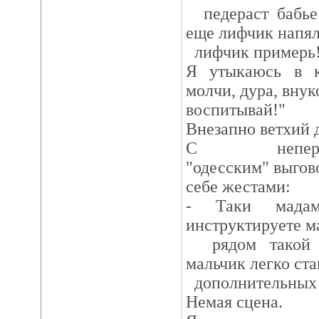
педераст бабье 
еще лифчик напял
лифчик примерь
Я утыкаюсь в к
молчи, дура, внук
воспитывай!"
Внезапно ветхий д
С непередава
"одесским" выгов
себе жестами:
- Таки мада
инструктируете ма
рядом такой о
мальчик легко ста
дополнительных 
Немая сцена.