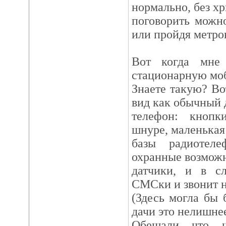
нормально, без хр
поговорить можн
или пройдя метров
Вот когда мне
стационарную моб
Знаете такую? Вот
вид как обычный
телефон: кнопк
шнуре, маленькая 
базы радиотел
охранные возможн
датчики, и в сл
СМСки и звонит н
(Здесь могла бы
дачи это нелишне
Обещали что ч