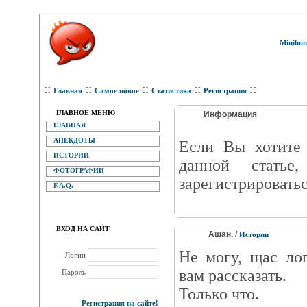
Minihum
::
::
::
::
::
Главная
Самое новое
Статистика
Регистрация
ГЛАВНОЕ МЕНЮ
Информация
ГЛАВНАЯ
АНЕКДОТЫ
Eсли Вы хотите 
ИСТОРИИ
данной статье
ФОТОГРАФИИ
зарегистрироватьс
F.A.Q.
ВХОД НА САЙТ
Ашан. /
Истории
Не могу, щас ло
Логин
вам рассказать.
Пароль
Только что.
Регистрация на сайте!