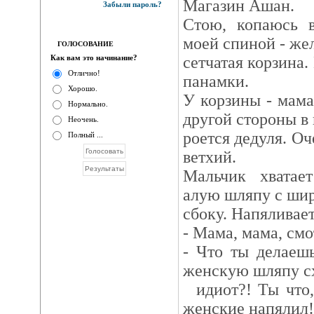
Магазин Ашан.
Забыли пароль?
Стою, копаюсь в
моей спиной - жел
ГОЛОСОВАНИЕ
Как вам это начинание?
сетчатая корзина.
Отлично!
панамки.
Хорошо.
У корзины - мама
Нормально.
другой стороны в
Неочень.
роется дедуля. О
Полный ...
ветхий.
Мальчик хватае
алую шляпу с ши
сбоку. Напяливает
- Мама, мама, смо
- Что ты делаешь
женскую шляпу с
идиот?! Ты что,
женские напялил!