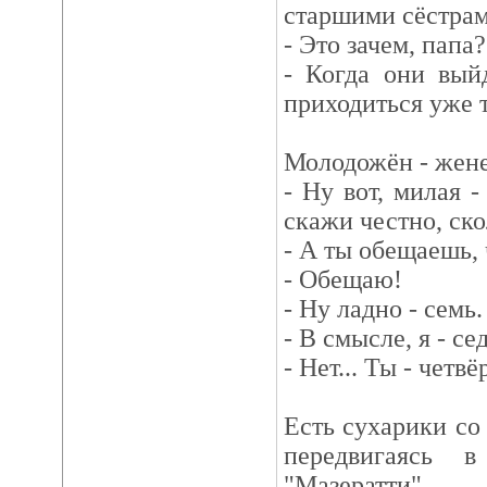
старшими сёстрам
- Это зачем, папа?
- Когда они вый
приходиться уже т
Молодожён - жене
- Ну вот, милая -
скажи честно, ск
- А ты обещаешь, 
- Обещаю!
- Ну ладно - семь.
- В смысле, я - с
- Нет... Ты - четвё
Есть сухарики со
передвигаясь 
"Мазератти".