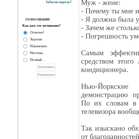
Муж - жене:
Забыли пароль?
- Почему ты мне 
- Я должна была у
ГОЛОСОВАНИЕ
Как вам это начинание?
- Зачем же стольк
Отлично!
- Погрешность ум
Хорошо.
Нормально.
Самым эффектив
Неочень.
средством этого 
Полный ...
кондиционера.
Нью-Йоркски
демонстрацию пр
По их словам в 
телевизора вообщ
Так изыскано обх
от благодарностей