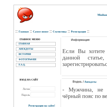
Minihum
::
::
::
::
::
Главная
Самое новое
Статистика
Регистрация
ГЛАВНОЕ МЕНЮ
Информация
ГЛАВНАЯ
АНЕКДОТЫ
Eсли Вы хотите 
ИСТОРИИ
данной статье
ФОТОГРАФИИ
зарегистрироватьс
F.A.Q.
ВХОД НА САЙТ
Водка. /
Анекдоты
- Мужчина, не 
Логин
чёрный пояс по в
Пароль
Регистрация на сайте!