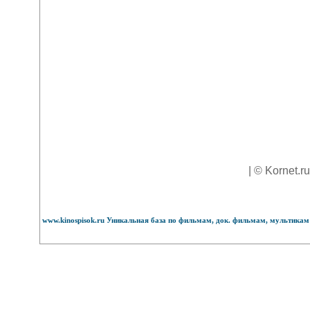
| © Kornet.r
www.kinospisok.ru Уникальная база по фильмам, док. фильмам, мультикам 