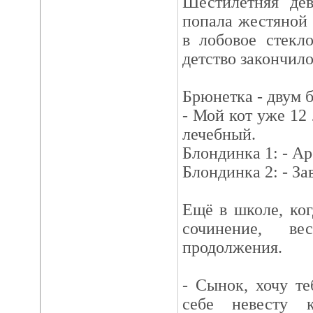
Шестилетняя дев
попала жестяной 
в лобовое стекл
детство закончило
Брюнетка - двум 
- Мой кот уже 12 
лечебный.
Блондинка 1: - А
Блондинка 2: - З
Ещё в школе, ко
сочинение, ве
продолжения.
- Сынок, хочу те
себе невесту 