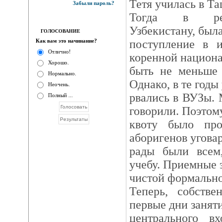
Тетя училась в Т
Забыли пароль?
Тогда в рес
Узбекистану, была
ГОЛОСОВАНИЕ
Как вам это начинание?
поступление в и
Отлично!
коренной национ
Хорошо.
быть не меньше 
Нормально.
Однако, в те годы
Неочень.
рвались в ВУЗы. 
Полный ...
говорили. Поэтом
квоту было про
аборигенов угова
рады были всем,
учебу. Приемные 
чистой формально
Теперь, собстве
первые дни занят
центрального в