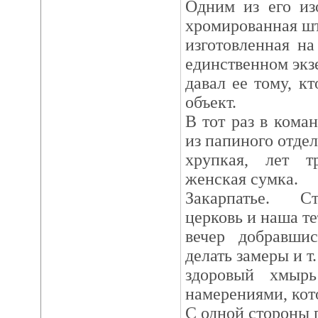
Одним из его из
хромированная шт
изготовленная н
единственном экз
давал ее тому, к
объект.
В тот раз в кома
из папиного отдел
хрупкая, лет т
женская сумка.
Закарпатье. С
церковь и наша те
вечер добравшис
делать замеры и т.
здоровый хмыр
намерениями, кото
С одной стороны п