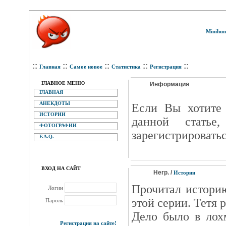
Minihum
::
::
::
::
::
Главная
Самое новое
Статистика
Регистрация
ГЛАВНОЕ МЕНЮ
Информация
ГЛАВНАЯ
АНЕКДОТЫ
Eсли Вы хотите 
ИСТОРИИ
данной статье
ФОТОГРАФИИ
зарегистрироватьс
F.A.Q.
ВХОД НА САЙТ
Негр. /
Истории
Прочитал истори
Логин
этой серии. Тетя р
Пароль
Дело было в лох
Регистрация на сайте!