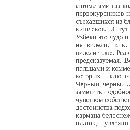
автоматами газ-во
первокурсников
съехавшихся из б
кишлаков. И тут
Узбеки это чудо и
не видели, т. к
видели тоже. Реа
предсказуемая. В
пальцами и комме
которых ключе
Черный, черный...
заметить подобно
чувством собстве
достоинства подхо
кармана белосне
платок, увлажн