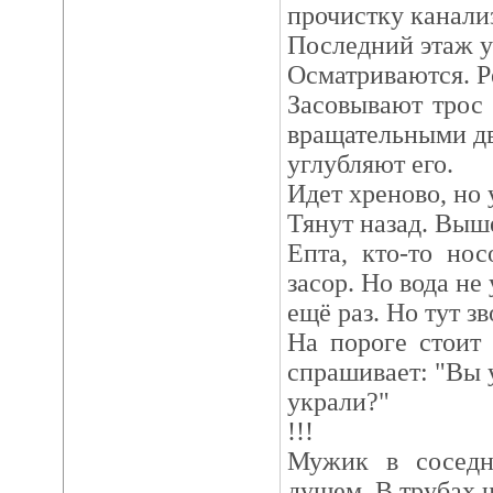
прочистку канали
Последний этаж ун
Осматриваются. Р
Засовывают трос 
вращательными д
углубляют его.
Идет хреново, но 
Тянут назад. Выше
Епта, кто-то но
засор. Но вода не
ещё раз. Но тут зв
На пороге стоит
спрашивает: "Вы у
украли?"
!!!
Мужик в соседн
душем. В трубах 