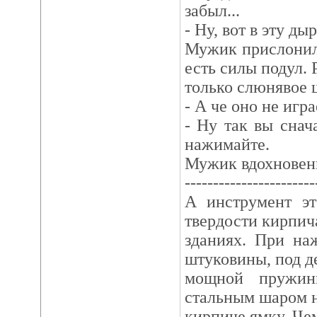
забыл...
- Ну, вот в эту ды
Мужик прислонил
есть силы подул. 
только слюнявое 
- А че оно не игра
- Ну так вы снач
нажимайте.
Мужик вдохновенн
-----------------------
А инструмент эт
твердости кирпич
зданиях. При на
штуковины, под д
мощной пружин
стальным шаром н
кирпиче ямку. Че