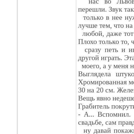
нас во Львове
перешли. Звук так
только в нее нуж
лучше тем, что на
любой, даже тот 
Плохо только то, 
сразу петь и иг
другой играть. Эт
моего, а у меня 
Выглядела штуко
Хромированная м
30 на 20 см. Желе
Вещь явно недеше
Грабитель покрути
- А... Вспомнил
свадьбе, сам прав
ну давай покажи