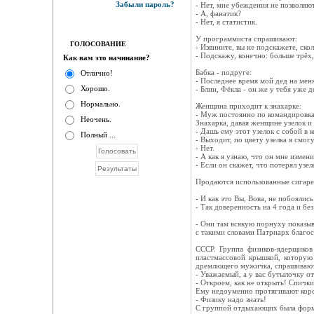
Забыли пароль?
- Нет, мне убеждения не позволяют
- А, фанатик?
- Нет, я статистик.
У программиста спрашивают:
ГОЛОСОВАНИЕ
- Извините, вы не подскажете, ско
- Подскажу, конечно: больше трёх,
Как вам это начинание?
Бабка - подруге:
Отлично!
- Последнее время мой дед на меня
Хорошо.
- Блин, Фёкла - он же у тебя уже д
Нормально.
Женщина приходит к знахарке:
- Муж постоянно по командировкам
Неочень.
Знахарка, давая женщине узелок и
- Дашь ему этот узелок с собой в 
Полный ...
- Выходит, по цвету узелка я смог
- Нет.
- А как я узнаю, что он мне измени
- Если он скажет, что потерял узел
Продаются использованные сигаре
- И как это Вы, Вова, не побоялис
- Так доверенность на 4 года и бе
- Они там всякую порнуху показыв
с такими словами Патриарх благо
СССР. Группа физиков-ядерщиков
пластмассовой крышкой, которую
дремлющего мужичка, спрашивают
- Уважаемый, а у вас бутылочку о
- Откроем, как не открыть! Спички
Ему недоуменно протягивают короб
- Физику надо знать!
С группой отдыхающих была форме