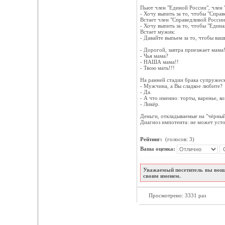
Пьют член "Единой России", член 
- Хочу выпить за то, чтобы "Справ
Встает член "Справедливой России
- Хочу выпить за то, чтобы "Едина
Встает мужик:
- Давайте выпьем за то, чтобы ва
- Дорогой, завтра приезжает мама
- Чья мама?
- НАША мама!!
- Твою мать!!!
На ранней стадии брака супружеск
- Мужчина, а Вы сладкое любите?
- Да.
- А что именно: торты, варенье, к
- Ликёр.
Деньги, откладываемые на "чёрный 
Диагноз импотента: не может усто
Рейтинг:
(голосов: 3)
Ваша оценка:
Уважаемый посетитель вы вошл
своим именем.
Просмотрено: 3331 раз