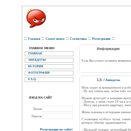
::
::
::
::
::
Главная
Самое новое
Статистика
Регистрация
ГЛАВНОЕ МЕНЮ
Информация
ГЛАВНАЯ
АНЕКДОТЫ
Eсли Вы хотите оставить коммента
ИСТОРИИ
ФОТОГРАФИИ
F.A.Q.
1,5. /
Анекдоты
Муж сидит за компьютером и рубит
- Ну вот ответь мне, зачем тебе эт
ВХОД НА САЙТ
Мужик приходит к женщине-врачу
- Доктор, у меня стоит 24 часа в 
- Могу предложить квартиру, пита
Логин
Жёны склонны к истерикам именно с
Пароль
С помощью особого чутья, самые 
которое обычно задерживается.
Регистрация на сайте!
- Молодой человек, лотерейный би