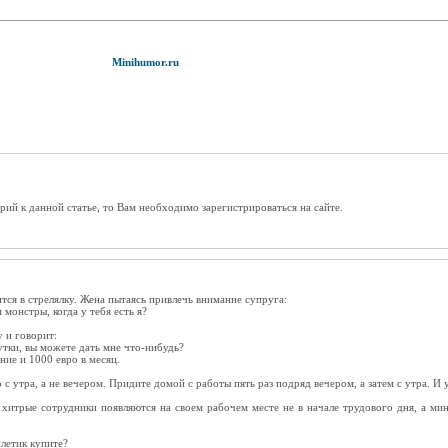
Minihumor.ru
рий к данной статье, то Вам необходимо зарегистрироваться на сайте.
ся в стрелялку. Жена пытаясь привлечь внимание супруга:
и монстры, когда у тебя есть я?
 и говорит:
сутки, вы можете дать мне что-нибудь?
ние и 1000 евро в месяц.
 утра, а не вечером. Придите домой с работы пять раз подряд вечером, а затем с утра. И 
хитрые сотрудники появляются на своем рабочем месте не в начале трудового дня, а мину
летик купите?