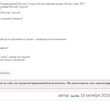
"Справедливой России" и простой российский мужик. Встает член "ЕР":
едливая Россия" сдохла!
":
я Россия" сдохла!
ши желания сбылись!
!
ий долг исполняется, позже - приводится в исполнение.
онфеты?
день", тратят на свадьбу.
ять перед соблазном.
и на сайт как незарегистрированный пользователь. Мы рекомендуем вам зарегистриро
автор:
18 октября 201
marika