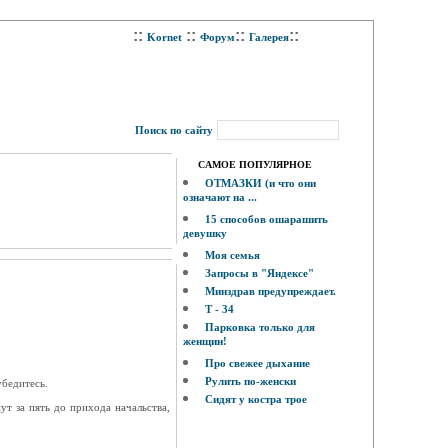
::
::
::
::
Kornet
Форум
Галерея
Поиск по сайту
САМОЕ ПОПУЛЯРНОЕ
ОТМАЗКИ (и что они
означают на ...
15 способов ошарашить
девушку
Моя семья
Запросы в "Яндексе"
Минздрав предупреждает.
Т - 34
Парковка только для
женщин!
Про свежее дыхание
Рулить по-женски
убедитесь.
Сидят у костра трое
т за пять до прихода начальства,