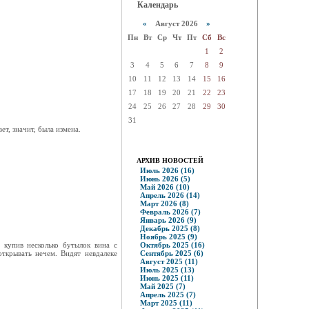
Календарь
«
Август 2026
»
Пн
Вт
Ср
Чт
Пт
Сб
Вс
1
2
3
4
5
6
7
8
9
10
11
12
13
14
15
16
17
18
19
20
21
22
23
24
25
26
27
28
29
30
31
ет, значит, была измена.
АРХИВ НОВОСТЕЙ
Июль 2026 (16)
Июнь 2026 (5)
Май 2026 (10)
Апрель 2026 (14)
Март 2026 (8)
Февраль 2026 (7)
Январь 2026 (9)
Декабрь 2025 (8)
Ноябрь 2025 (9)
 купив несколько бутылок вина с
Октябрь 2025 (16)
ткрывать нечем. Видят невдалеке
Сентябрь 2025 (6)
Август 2025 (11)
Июль 2025 (13)
Июнь 2025 (11)
Май 2025 (7)
Апрель 2025 (7)
Март 2025 (11)