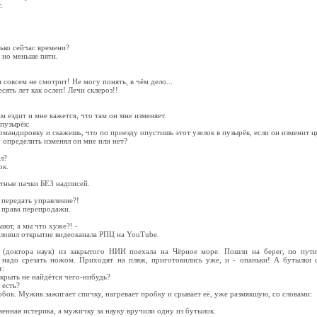
.
лько сейчас времени?
 но меньше пяти.
 совсем не смотрит! Не могу понять, в чём дело...
есять лет как ослеп! Лечи склероз!!
 ездит и мне кажется, что там он мне изменяет.
 пузырёк:
командировку и скажешь, что по приезду опустишь этот узелок в пузырёк, если он изменит цв
у определить изменял он мне или нет?
л?
ок.
тные пачки БЕЗ надписей.
ь передать управление?!
з права перепродажи.
ают, а мы что хуже?! -
словил открытие видеоканала РПЦ на YouTube.
 (доктора наук) из закрытого НИИ поехала на Чёрное море. Пошли на берег, по пути
 надо срезать ножом. Приходят на пляж, приготовились уже, и - опаньки! А бутылки о
:
ткрыть не найдётся чего-нибудь?
 есть?
ок. Мужик зажигает спичку, нагревает пробку и срывает её, уже размякшую, со словами:
нная истерика, а мужичку за науку вручили одну из бутылок.