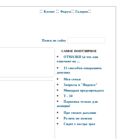
::
::
::
::
Kornet
Форум
Галерея
Поиск по сайту
САМОЕ ПОПУЛЯРНОЕ
ОТМАЗКИ (и что они
означают на ...
15 способов ошарашить
девушку
Моя семья
Запросы в "Яндексе"
Минздрав предупреждает.
Т - 34
Парковка только для
женщин!
Про свежее дыхание
Рулить по-женски
Сидят у костра трое