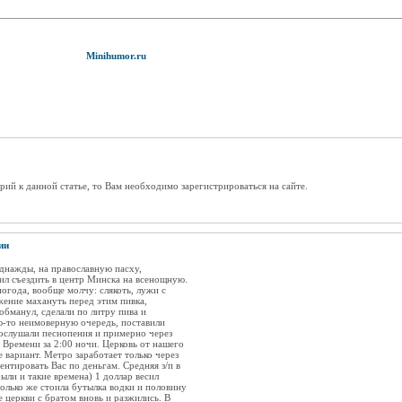
Minihumor.ru
рий к данной статье, то Вам необходимо зарегистрироваться на сайте.
ии
однажды, на православную пасху,
ил съездить в центр Минска на всенощную.
огода, вообще молчу: слякоть, лужи с
жение махануть перед этим пивка,
обманул, сделали по литру пива и
ю-то неимоверную очередь, поставили
послушали песнопения и примерно через
 Времени за 2:00 ночи. Церковь от нашего
 вариант. Метро заработает только через
ентировать Вас по деньгам. Средняя з/п в
были и такие времена) 1 доллар весил
олько же стоила бутылка водки и половину
 церкви с братом вновь и разжились. В