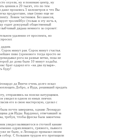
сто охуели, ну я понимаю центр, ну
ть ценник в 20 тысяч, это по тем
 даже прошлись 5 километров и что Вы
егка продрогшие, злые (пиво еще не
пекту. Ловим частников. Без шансов,
ирует троллейбус (только в эту ночь я,
роду ездит дежурный общественный
 улыбчивый дядька немного за сорокет:
ельном удалении от проспекта, но
спросил:
 дадим.
 Сорок минут рая. Сорок минут счастья.
снейшее пиво (хренового тогда просто не
рекидывал рога на разные ветки, пока не
которой до дома было 10 минут ходьбы.
юкс брат одарил его «на два пузыря».
ть буду!
Леонардо да Винчи очень долго искал
воплощать Добро, а Иуда, решивший предать
ту, отправляясь на поиски натурщиков.
он увидел в одном из юных певчих
ласив его в свою мастерскую, сделал с
.
 была почти завершена, однако Леонардо
щика для Иуды. Кардинал, отвечавший за
а, требуя, чтобы фреска была закончена
ник увидел валявшегося в сточной канаве
ременно одряхлевшего, грязного, пьяного
уже не было, и Леонардо приказал своим
в собор. С большим трудом его притащили