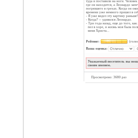
туда и поставили на ноги. Человек
где он находится, а Леонардо запе
погрязшего в грехах. Когда он ок
времени уже немного пришел в себ
- Я уже видел эту картину раньше!
- Когда? -- удивился Леонардо.
- Три года назад, еще до того, как 
пел в хоре, и жизнь моя была пол
меня Христа...
Рейтинг:
(голос
Ваша оценка:
Уважаемый посетитель вы вошл
своим именем.
Просмотрено: 3680 раз