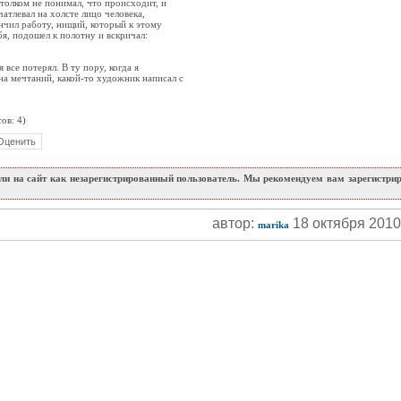
 толком не понимал, что происходит, и
чатлевал на холсте лицо человека,
ончил работу, нищий, который к этому
я, подошел к полотну и вскричал:
я все потерял. В ту пору, когда я
на мечтаний, какой-то художник написал с
ов: 4)
и на сайт как незарегистрированный пользователь. Мы рекомендуем вам зарегистриро
автор:
18 октября 201
marika