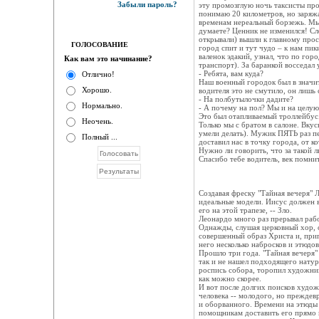
Забыли пароль?
эту промозглую ночь таксисты про
понимаю 20 километров, но заряжа
временам нереальный борзежь. Мы
думаете? Ценник не изменился! Сл
открывали) вышли к главному прос
ГОЛОСОВАНИЕ
город спит и тут чудо – к нам пик
валенок эдакий, узнал, что по го
Как вам это начинание?
транспорт). За баранкой восседал
- Ребята, вам куда?
Отлично!
Наш военный городок был в значит
Хорошо.
водителя это не смутило, он лишь 
- На полбутылочки дадите?
Нормально.
- А почему на пол? Мы и на целую
Это был отапливаемый троллейбус.
Неочень.
Только мы с братом в салоне. Вку
умели делать). Мужик ПЯТЬ раз пе
Полный ...
доставил нас в точку города, от 
Нужно ли говорить, что за такой л
Спасибо тебе водитель, век помни
Создавая фреску "Тайная вечеря" 
идеальные модели. Иисус должен 
его на этой трапезе, -- Зло.
Леонардо много раз прерывал рабо
Однажды, слушая церковный хор, 
совершенный образ Христа и, приг
него несколько набросков и этюдов
Прошло три года. "Тайная вечеря"
так и не нашел подходящего натур
роспись собора, торопил художник
как можно скорее.
И вот после долгих поисков худож
человека -- молодого, но преждев
и оборванного. Времени на этюды 
помощникам доставить его прямо 