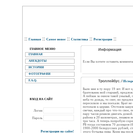
::
::
::
::
::
Главная
Самое новое
Статистика
Регистрация
ГЛАВНОЕ МЕНЮ
Информация
ГЛАВНАЯ
АНЕКДОТЫ
Eсли Вы хотите оставить коммента
ИСТОРИИ
ФОТОГРАФИИ
F.A.Q.
Троллейбус. /
Истор
Было мне в ту пору 19 лет. И вот 
брательник мой старший, предлож
А пейзаж за окном такой унылый, п
ВХОД НА САЙТ
неба то дождь, то снег, но предло
пересилило и мы поехали. Брат не 
потопали к церкви. Отстояли каку
свечки, каждый про что-то свое, 
Логин
пару часов решили двигать домой.
района в 20 километрах, пешком не
Пароль
три часа. А теперь попробую сори
РБ тогда составляла 70 долларов (
1900-2000 белорусских рублей, ст
Регистрация на сайте!
этого бутылка пива. Коим мы после